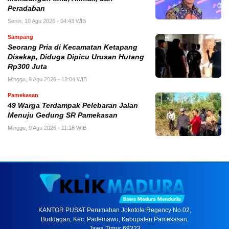
Peradaban
Senin, 10 Agu 2026 - 04:43 WIB
Sampang
Seorang Pria di Kecamatan Ketapang
Disekap, Diduga Dipicu Urusan Hutang
Rp300 Juta
Minggu, 9 Agu 2026 - 12:04 WIB
Pamekasan
49 Warga Terdampak Pelebaran Jalan
Menuju Gedung SR Pamekasan
Minggu, 9 Agu 2026 - 11:18 WIB
KANTOR PUSAT Perumahan Jokotole Regency No.02,
Buddagan, Kec. Pademawu, Kabupaten Pamekasan,
Jawa Timur 69323