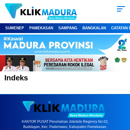
SUMENEP
PAMEKASAN
SAMPANG
BANGKALAN
CATATAN 
Indeks
KANTOR PUSAT Perumahan Jokotole Regency No.02,
Buddagan, Kec. Pademawu, Kabupaten Pamekasan,