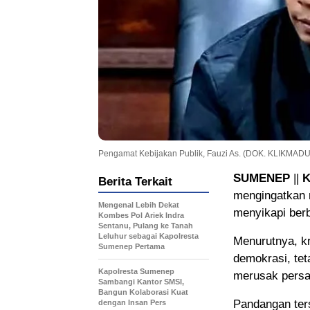
Pengamat Kebijakan Publik, Fauzi As. (DOK. KLIKMAD
SUMENEP
||
Berita Terkait
mengingatkan 
Mengenal Lebih Dekat
menyikapi ber
Kombes Pol Ariek Indra
Sentanu, Pulang ke Tanah
Leluhur sebagai Kapolresta
Menurutnya, kr
Sumenep Pertama
demokrasi, tet
Kapolresta Sumenep
merusak persa
Sambangi Kantor SMSI,
Bangun Kolaborasi Kuat
Pandangan ters
dengan Insan Pers