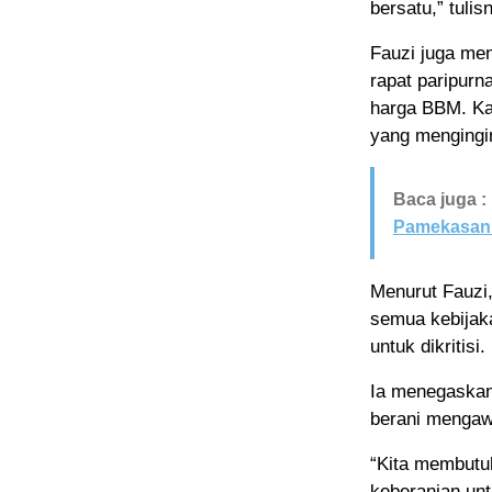
bersatu,” tulis
Fauzi juga men
rapat paripurn
harga BBM. Ka
yang mengingi
Baca juga :
Pamekasan
Menurut Fauzi,
semua kebijaka
untuk dikritisi.
Ia menegaskan
berani mengaw
“Kita membutu
keberanian un