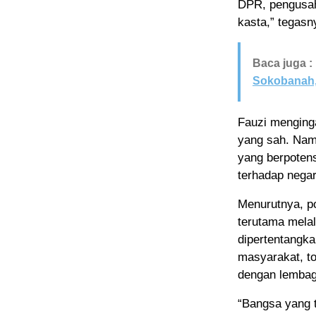
DPR, pengusah
kasta,” tegasn
Baca juga :
Sokobanah,
Fauzi menging
yang sah. Nam
yang berpoten
terhadap negar
Menurutnya, p
terutama melal
dipertentangka
masyarakat, t
dengan lembag
“Bangsa yang 