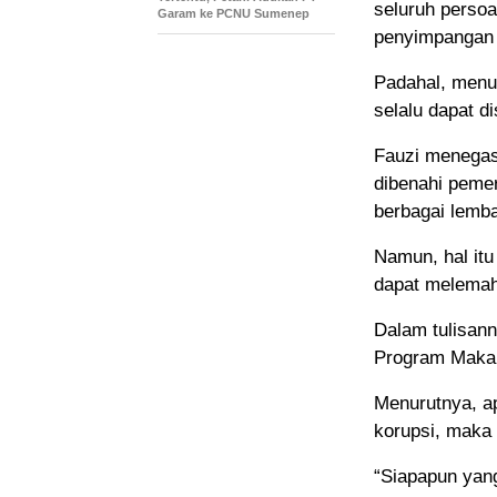
seluruh persoa
Garam ke PCNU Sumenep
penyimpangan b
Padahal, menur
selalu dapat 
Fauzi menegas
dibenahi pemer
berbagai lemb
Namun, hal itu
dapat melemah
Dalam tulisan
Program Makan 
Menurutnya, ap
korupsi, maka 
“Siapapun yang