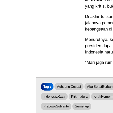
yang kritis, b
Di akhir tulis
jalannya peme
kebangsaan di 
Menurutnya, ko
presiden dapa
Indonesia haru
“Mari jaga rum
Tag :
AchsanulQosasi
AkalSehatBerban
IndonesiaRaya
Klikmadura
KritikPemeri
PrabowoSubianto
Sumenep