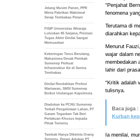
“Penjahat Bern
Jelang Musim Panen, PPR
fenomena yang
Minta Pabrikan Maksimal
Serap Tembakau Petani
Terutama di me
FISIP Universitas Wiraraja
diarahkan kepa
Luluskan 85 Sarjana, Prestasi
Tugas Akhir Dinilai Sangat
Memuaskan
Menurut Fauzi,
wajar dalam n
Kekeringan Terus Berulang,
Mahasiswa Desak Pemkab
membedakan an
Sumenep Perkuat
Infrastruktur Air di Sentra
lahir dari pras
Tembakau
“Kritik adalah
Dinilai Rendahkan Profesi
Wartawan, SMSI Sumenep
tulisnya.
Boikot Undangan Kapolresta
Diadukan ke PCNU Sumenep
Baca juga :
Terkait Pengelolaan Lahan, PT
Garam Tegaskan Tak Beri
Kurban ke
Perlakuan Khusus kepada
Pihak Tertentu
Ia menilai, m
Tambak Hanya Dikelola Orang
Tertentu, Petani Adukan PT