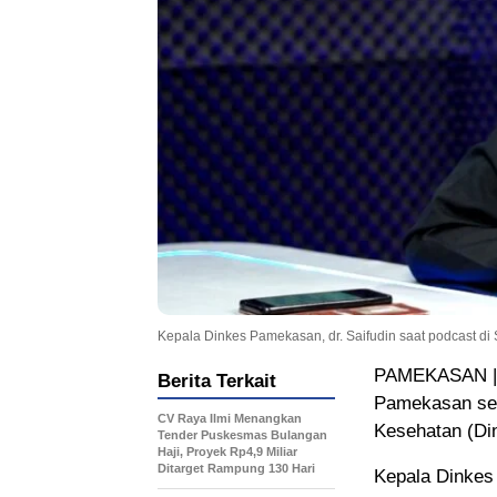
Kepala Dinkes Pamekasan, dr. Saifudin saat podcast di 
PAMEKASAN ||
Berita Terkait
Pamekasan sem
CV Raya Ilmi Menangkan
Kesehatan (Di
Tender Puskesmas Bulangan
Haji, Proyek Rp4,9 Miliar
Ditarget Rampung 130 Hari
Kepala Dinkes