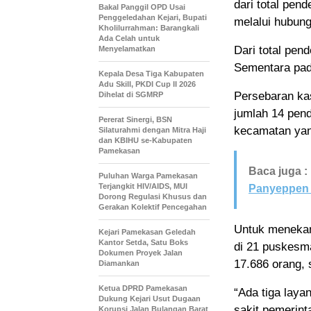
dari total pend
Bakal Panggil OPD Usai
Penggeledahan Kejari, Bupati
melalui hubun
Kholilurrahman: Barangkali
Ada Celah untuk
Dari total pend
Menyelamatkan
Sementara pada
Kepala Desa Tiga Kabupaten
Adu Skill, PKDI Cup II 2026
Persebaran ka
Dihelat di SGMRP
jumlah 14 pen
Pererat Sinergi, BSN
kecamatan yan
Silaturahmi dengan Mitra Haji
dan KBIHU se-Kabupaten
Pamekasan
Baca juga :
Puluhan Warga Pamekasan
Terjangkit HIV/AIDS, MUI
Panyeppen 
Dorong Regulasi Khusus dan
Gerakan Kolektif Pencegahan
Untuk menekan
Kejari Pamekasan Geledah
Kantor Setda, Satu Boks
di 21 puskesm
Dokumen Proyek Jalan
17.686 orang, 
Diamankan
Ketua DPRD Pamekasan
“Ada tiga lay
Dukung Kejari Usut Dugaan
sakit pemerinta
Korupsi Jalan Bulangan Barat