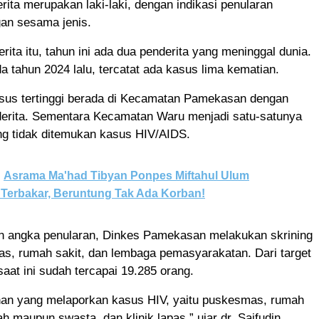
erita merupakan laki-laki, dengan indikasi penularan
gan sesama jenis.
erita itu, tahun ini ada dua penderita yang meninggal dunia.
 tahun 2024 lalu, tercatat ada kasus lima kematian.
sus tertinggi berada di Kecamatan Pamekasan dengan
derita. Sementara Kecamatan Waru menjadi satu-satunya
g tidak ditemukan kasus HIV/AIDS.
Asrama Ma'had Tibyan Ponpes Miftahul Ulum
Terbakar, Beruntung Tak Ada Korban!
 angka penularan, Dinkes Pamekasan melakukan skrining
as, rumah sakit, dan lembaga pemasyarakatan. Dari target
saat ini sudah tercapai 19.285 orang.
anan yang melaporkan kasus HIV, yaitu puskesmas, rumah
h maupun swasta, dan klinik lapas,” ujar dr. Saifudin.