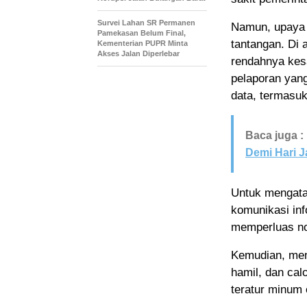
Survei Lahan SR Permanen
Namun, upaya 
Pamekasan Belum Final,
tantangan. Di 
Kementerian PUPR Minta
Akses Jalan Diperlebar
rendahnya kesa
pelaporan yan
data, termasu
Baca juga :
Demi Hari J
Untuk mengata
komunikasi inf
memperluas no
Kemudian, men
hamil, dan cal
teratur minum 