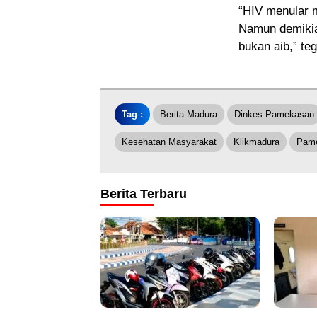
“HIV menular m
Namun demikian
bukan aib,” te
Tag :
Berita Madura
Dinkes Pamekasan
Kesehatan Masyarakat
Klikmadura
Pam
Berita Terbaru