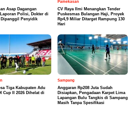
Pamekasan
ihan Asap Dagangan
CV Raya Ilmi Menangkan Tender
Laporan Polisi, Dokter di
Puskesmas Bulangan Haji, Proyek
Dipanggil Penyidik
Rp4,9 Miliar Ditarget Rampung 130
Hari
n
Sampang
esa Tiga Kabupaten Adu
Anggaran Rp208 Juta Sudah
I Cup II 2026 Dihelat di
Disiapkan, Pengadaan Karpet Lima
Lapangan Bulu Tangkis di Sampang
Masih Tanpa Spesifikasi