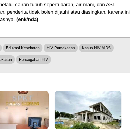
elalui cairan tubuh seperti darah, air mani, dan ASI.
, penderita tidak boleh dijauhi atau diasingkan, karena ini
gasnya.
(enk/nda)
Edukasi Kesehatan
HIV Pamekasan
Kasus HIV AIDS
ekasan
Pencegahan HIV