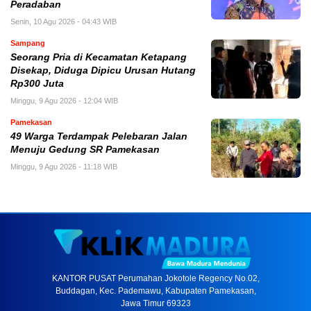
Peradaban
Senin, 10 Agu 2026 - 04:43 WIB
Sampang
Seorang Pria di Kecamatan Ketapang
Disekap, Diduga Dipicu Urusan Hutang
Rp300 Juta
Minggu, 9 Agu 2026 - 12:04 WIB
Pamekasan
49 Warga Terdampak Pelebaran Jalan
Menuju Gedung SR Pamekasan
Minggu, 9 Agu 2026 - 11:18 WIB
KANTOR PUSAT Perumahan Jokotole Regency No.02,
Buddagan, Kec. Pademawu, Kabupaten Pamekasan,
Jawa Timur 69323