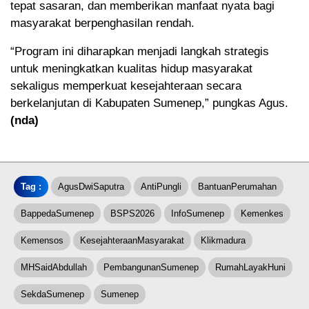
tepat sasaran, dan memberikan manfaat nyata bagi
masyarakat berpenghasilan rendah.
“Program ini diharapkan menjadi langkah strategis
untuk meningkatkan kualitas hidup masyarakat
sekaligus memperkuat kesejahteraan secara
berkelanjutan di Kabupaten Sumenep,” pungkas Agus.
(nda)
Tag :
AgusDwiSaputra
AntiPungli
BantuanPerumahan
BappedaSumenep
BSPS2026
InfoSumenep
Kemenkes
Kemensos
KesejahteraanMasyarakat
Klikmadura
MHSaidAbdullah
PembangunanSumenep
RumahLayakHuni
SekdaSumenep
Sumenep