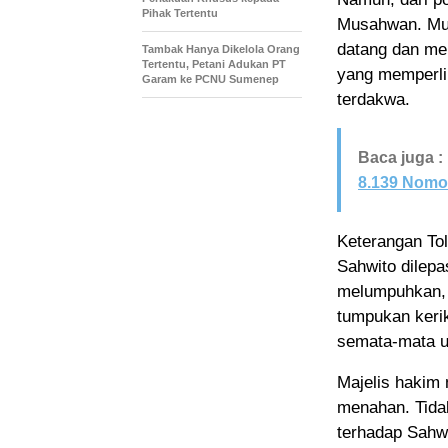
Pihak Tertentu
Musahwan. Mus
datang dan mel
Tambak Hanya Dikelola Orang
Tertentu, Petani Adukan PT
yang memperli
Garam ke PCNU Sumenep
terdakwa.
Baca juga :
8.139 Nomo
Keterangan To
Sahwito dilepa
melumpuhkan, 
tumpukan keri
semata-mata u
Majelis hakim
menahan. Tida
terhadap Sahwi