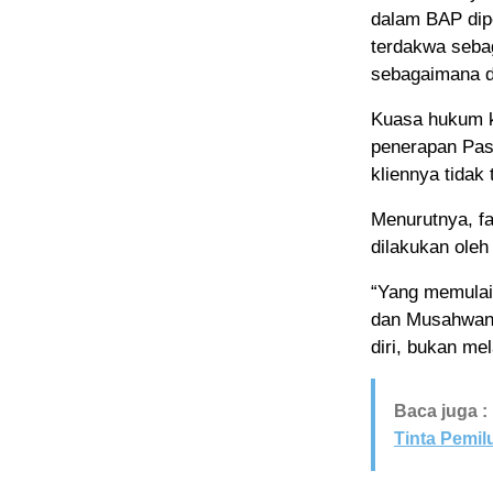
dalam BAP dipe
terdakwa seba
sebagaimana 
Kuasa hukum k
penerapan Pas
kliennya tidak
Menurutnya, f
dilakukan oleh
“Yang memulai
dan Musahwan.
diri, bukan me
Baca juga :
Tinta Pemil