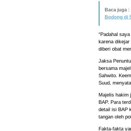
Baca juga :
Bodong di
“Padahal saya 
karena dikejar
diberi obat me
Jaksa Penuntu
bersama majel
Sahwito. Keem
Suud, menyatak
Majelis hakim 
BAP. Para ter
detail isi BA
tangan oleh po
Fakta-fakta ya