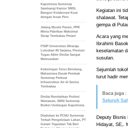
Kapolresta Sumenep
Sambangi Kantor SMSI,
Kegiatan ini 
Bangun Kolaborasi Kuat
shalawat. Teta
dengan Insan Pers
gempa di Pula
Jelang Musim Panen, PPR
Minta Pabrikan Maksimal
Acara yang m
Serap Tembakau Petani
Ibrahimi Baso
FISIP Universitas Wiraraja
keselamatan da
Luluskan 85 Sarjana, Prestasi
Tugas Akhir Dinilai Sangat
susulan.
Memuaskan
Sejumlah tokoh
Kekeringan Terus Berulang,
Mahasiswa Desak Pemkab
turut hadir me
Sumenep Perkuat
Infrastruktur Air di Sentra
Tembakau
Baca juga :
Dinilai Rendahkan Profesi
Seluruh Sa
Wartawan, SMSI Sumenep
Boikot Undangan Kapolresta
Diadukan ke PCNU Sumenep
Deputy Bisnis
Terkait Pengelolaan Lahan, PT
Hidayat, SE,.
Garam Tegaskan Tak Beri