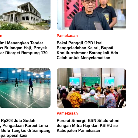
n
Pamekasan
Ilmi Menangkan Tender
Bakal Panggil OPD Usai
s Bulangan Haji, Proyek
Penggeledahan Kejari, Bupati
iar Ditarget Rampung 130
Kholilurrahman: Barangkali Ada
Celah untuk Menyelamatkan
Pamekasan
 Rp208 Juta Sudah
Pererat Sinergi, BSN Silaturahmi
n, Pengadaan Karpet Lima
dengan Mitra Haji dan KBIHU se-
 Bulu Tangkis di Sampang
Kabupaten Pamekasan
pa Spesifikasi