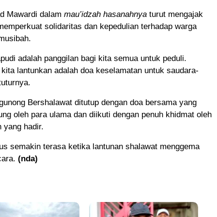
d Mawardi dalam
mauʽidzah hasanahnya
turut mengajak
memperkuat solidaritas dan kepedulian terhadap warga
 musibah.
pudi adalah panggilan bagi kita semua untuk peduli.
kita lantunkan adalah doa keselamatan untuk saudara-
tuturnya.
gunong Bershalawat ditutup dengan doa bersama yang
ung oleh para ulama dan diikuti dengan penuh khidmat oleh
 yang hadir.
ius semakin terasa ketika lantunan shalawat menggema
cara.
(nda)