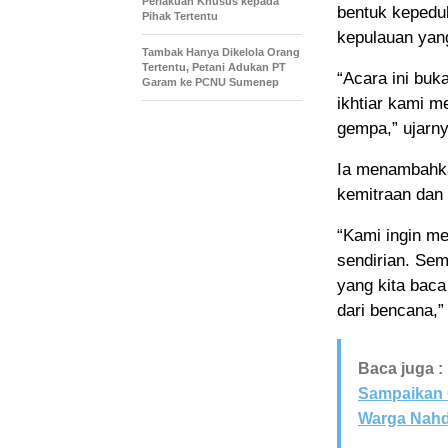
Perlakuan Khusus kepada
bentuk kepedu
Pihak Tertentu
kepulauan yan
Tambak Hanya Dikelola Orang
Tertentu, Petani Adukan PT
“Acara ini buk
Garam ke PCNU Sumenep
ikhtiar kami m
gempa,” ujarny
Ia menambahkan
kemitraan dan
“Kami ingin m
sendirian. Se
yang kita baca
dari bencana,”
Baca juga :
Sampaikan 
Warga Nahd