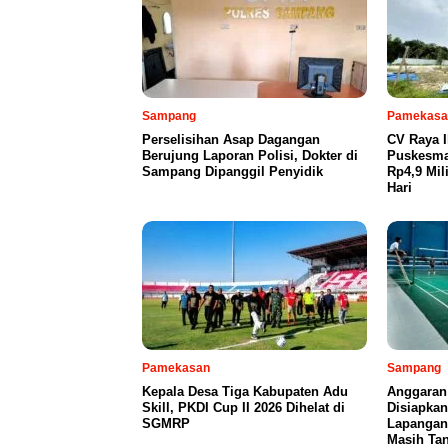
Sampang
Pamekasa
Perselisihan Asap Dagangan
CV Raya 
Berujung Laporan Polisi, Dokter di
Puskesma
Sampang Dipanggil Penyidik
Rp4,9 Mil
Hari
Pamekasan
Sampang
Kepala Desa Tiga Kabupaten Adu
Anggaran
Skill, PKDI Cup II 2026 Dihelat di
Disiapka
SGMRP
Lapangan
Masih Tan