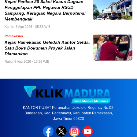
Kejari Periksa 20 Saksi Kasus Dugaan
Penggelapan PPh Pegawai RSUD
Sampang, Kerugian Negara Berpotensi
Membengkak
Kamis, 6 Agu 2026 - 05:58 WIB
Pamekasan
Kejari Pamekasan Geledah Kantor Setda,
Satu Boks Dokumen Proyek Jalan
Diamankan
Rabu, 5 Agu 2026 - 13:26 WIB
KANTOR PUSAT Perumahan Jokotole Regency No.02,
Buddagan, Kec. Pademawu, Kabupaten Pamekasan,
Jawa Timur 69323