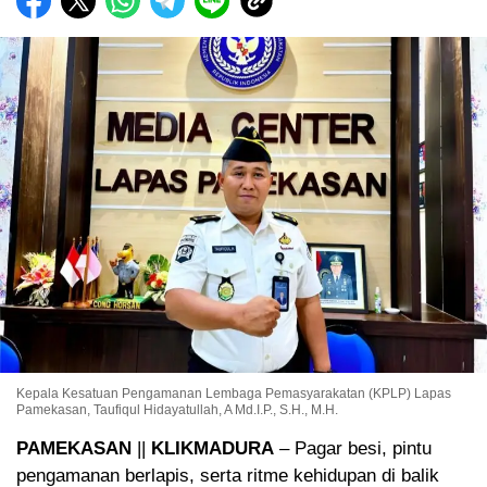
Kepala Kesatuan Pengamanan Lembaga Pemasyarakatan (KPLP) Lapas
Pamekasan, Taufiqul Hidayatullah, A Md.I.P., S.H., M.H.
PAMEKASAN
||
KLIKMADURA
– Pagar besi, pintu
pengamanan berlapis, serta ritme kehidupan di balik