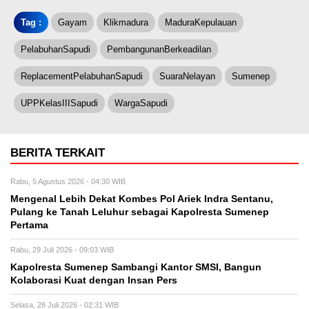
Tag :
Gayam
Klikmadura
MaduraKepulauan
PelabuhanSapudi
PembangunanBerkeadilan
ReplacementPelabuhanSapudi
SuaraNelayan
Sumenep
UPPKelasIIISapudi
WargaSapudi
BERITA TERKAIT
Rabu, 5 Agustus 2026 - 04:30 WIB
Mengenal Lebih Dekat Kombes Pol Ariek Indra Sentanu,
Pulang ke Tanah Leluhur sebagai Kapolresta Sumenep
Pertama
Rabu, 29 Juli 2026 - 09:03 WIB
Kapolresta Sumenep Sambangi Kantor SMSI, Bangun
Kolaborasi Kuat dengan Insan Pers
Selasa, 28 Juli 2026 - 02:31 WIB