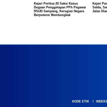
Kejari Periksa 20 Saksi Kasus
Kejari P
Dugaan Penggelapan PPh Pegawai
Setda, S
RSUD Sampang, Kerugian Negara
Jalan Di
Berpotensi Membengkak
KODE ETIK
INDEK