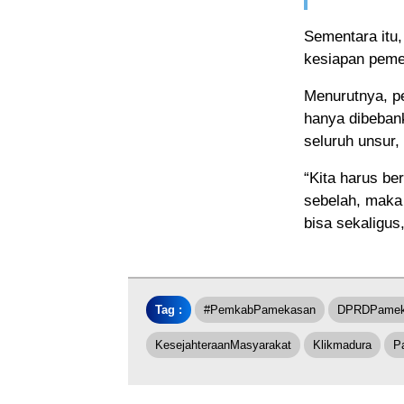
Sementara itu
kesiapan peme
Menurutnya, p
hanya dibeban
seluruh unsur, 
“Kita harus be
sebelah, maka 
bisa sekaligus
Tag :
#PemkabPamekasan
DPRDPamek
KesejahteraanMasyarakat
Klikmadura
P