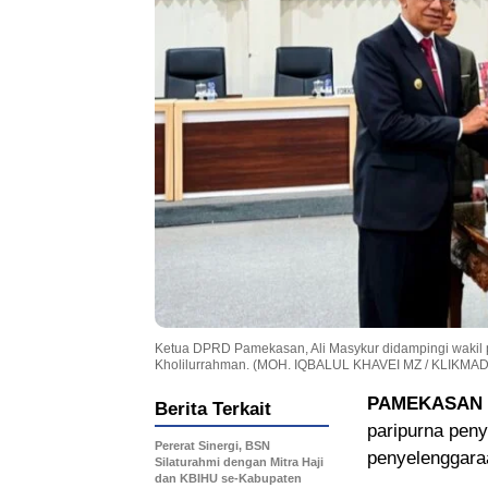
Ketua DPRD Pamekasan, Ali Masykur didampingi wakil 
Kholilurrahman. (MOH. IQBALUL KHAVEI MZ / KLIKMA
PAMEKASAN
Berita Terkait
paripurna pen
Pererat Sinergi, BSN
penyelenggaraa
Silaturahmi dengan Mitra Haji
dan KBIHU se-Kabupaten