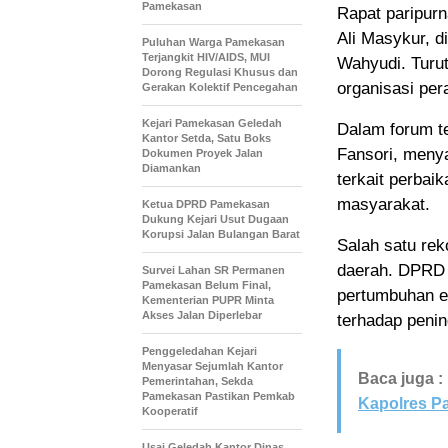
Pamekasan
Rapat paripur
Ali Masykur, 
Puluhan Warga Pamekasan
Terjangkit HIV/AIDS, MUI
Wahyudi. Turu
Dorong Regulasi Khusus dan
organisasi pe
Gerakan Kolektif Pencegahan
Kejari Pamekasan Geledah
Dalam forum te
Kantor Setda, Satu Boks
Fansori, meny
Dokumen Proyek Jalan
Diamankan
terkait perbai
masyarakat.
Ketua DPRD Pamekasan
Dukung Kejari Usut Dugaan
Korupsi Jalan Bulangan Barat
Salah satu re
daerah. DPRD
Survei Lahan SR Permanen
Pamekasan Belum Final,
pertumbuhan e
Kementerian PUPR Minta
Akses Jalan Diperlebar
terhadap peni
Penggeledahan Kejari
Menyasar Sejumlah Kantor
Baca juga :
Pemerintahan, Sekda
Pamekasan Pastikan Pemkab
Kapolres P
Kooperatif
Usai Geledah Kantor Dinas