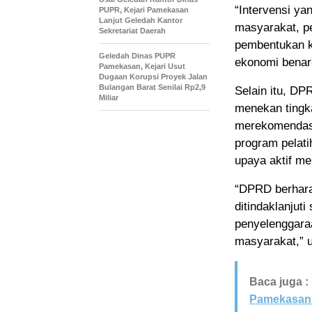
“Intervensi ya
PUPR, Kejari Pamekasan
Lanjut Geledah Kantor
masyarakat, pen
Sekretariat Daerah
pembentukan ko
Geledah Dinas PUPR
ekonomi benar-
Pamekasan, Kejari Usut
Dugaan Korupsi Proyek Jalan
Bulangan Barat Senilai Rp2,9
Selain itu, D
Miliar
menekan tingk
merekomendasi
program pelati
upaya aktif me
“DPRD berhara
ditindaklanjut
penyelenggara
masyarakat,” u
Baca juga :
Pamekasan 