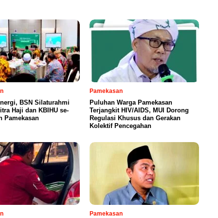
n
Pamekasan
inergi, BSN Silaturahmi
Puluhan Warga Pamekasan
tra Haji dan KBIHU se-
Terjangkit HIV/AIDS, MUI Dorong
n Pamekasan
Regulasi Khusus dan Gerakan
Kolektif Pencegahan
n
Pamekasan