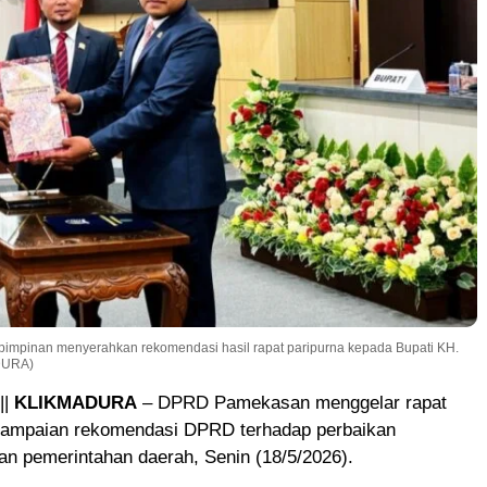
pimpinan menyerahkan rekomendasi hasil rapat paripurna kepada Bupati KH.
DURA)
||
KLIKMADURA
– DPRD Pamekasan menggelar rapat
yampaian rekomendasi DPRD terhadap perbaikan
n pemerintahan daerah, Senin (18/5/2026).