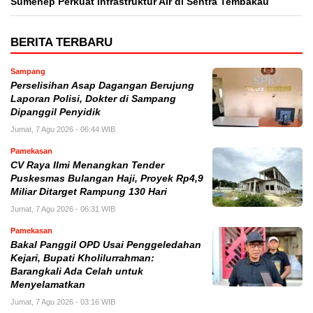
Sumenep Perkuat Infrastruktur Air di Sentra Tembakau
BERITA TERBARU
Sampang
Perselisihan Asap Dagangan Berujung
Laporan Polisi, Dokter di Sampang
Dipanggil Penyidik
Jumat, 7 Agu 2026 - 06:44 WIB
Pamekasan
CV Raya Ilmi Menangkan Tender
Puskesmas Bulangan Haji, Proyek Rp4,9
Miliar Ditarget Rampung 130 Hari
Jumat, 7 Agu 2026 - 06:31 WIB
Pamekasan
Bakal Panggil OPD Usai Penggeledahan
Kejari, Bupati Kholilurrahman:
Barangkali Ada Celah untuk
Menyelamatkan
Jumat, 7 Agu 2026 - 03:16 WIB