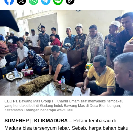
CEO PT. Bawang Mas Group H. Khairul Umam saat menyeleksi tembakau
yang hendak dibeli di Gudang Induk Bawang Mas di Desa Blumbungan,
Kecamatan Larangan beberapa waktu lalu.
SUMENEP
||
KLIKMADURA
– Petani tembakau di
Madura bisa tersenyum lebar. Sebab, harga bahan baku