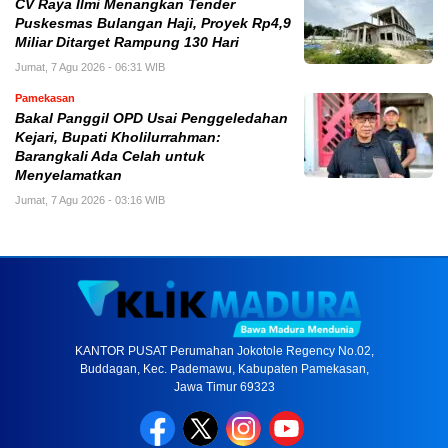
CV Raya Ilmi Menangkan Tender
Puskesmas Bulangan Haji, Proyek Rp4,9
Miliar Ditarget Rampung 130 Hari
Jumat, 7 Agu 2026 - 06:31 WIB
Pamekasan
Bakal Panggil OPD Usai Penggeledahan
Kejari, Bupati Kholilurrahman:
Barangkali Ada Celah untuk
Menyelamatkan
Jumat, 7 Agu 2026 - 03:16 WIB
KANTOR PUSAT Perumahan Jokotole Regency No.02,
Buddagan, Kec. Pademawu, Kabupaten Pamekasan,
Jawa Timur 69323