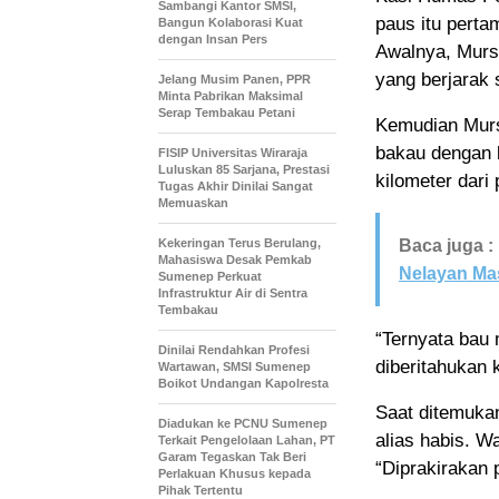
Sambangi Kantor SMSI,
paus itu perta
Bangun Kolaborasi Kuat
dengan Insan Pers
Awalnya, Murs
yang berjarak 
Jelang Musim Panen, PPR
Minta Pabrikan Maksimal
Serap Tembakau Petani
Kemudian Murs
bakau dengan b
FISIP Universitas Wiraraja
Luluskan 85 Sarjana, Prestasi
kilometer dar
Tugas Akhir Dinilai Sangat
Memuaskan
Kekeringan Terus Berulang,
Baca juga :
Mahasiswa Desak Pemkab
Nelayan Ma
Sumenep Perkuat
Infrastruktur Air di Sentra
Tembakau
“Ternyata bau 
Dinilai Rendahkan Profesi
diberitahukan 
Wartawan, SMSI Sumenep
Boikot Undangan Kapolresta
Saat ditemukan
Diadukan ke PCNU Sumenep
alias habis. 
Terkait Pengelolaan Lahan, PT
Garam Tegaskan Tak Beri
“Diprakirakan 
Perlakuan Khusus kepada
Pihak Tertentu