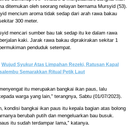
ma ditemukan oleh seorang nelayan bernama Mursyid (53).
yid mencium aroma tidak sedap dari arah rawa bakau
sekitar 300 meter.
yid mencari sumber bau tak sedap itu ke dalam rawa
erjalan kaki. Jarak rawa bakau diprakirakan sekitar 1
i permukiman penduduk setempat.
Wujud Syukur Atas Limpahan Rezeki, Ratusan Kapal
salembu Semarakkan Ritual Petik Laut
menyengat itu merupakan bangkai ikan paus, lalu
kepada warga yang lain,” terangnya, Sabtu (01/07/2023).
, kondisi bangkai ikan paus itu kepala bagian atas bolong
Warnanya berubah putih dan mengeluarkan bau busuk.
paus itu sudah terdampar lama,” katanya.