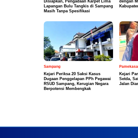
Disiapkan, Pengadaan Karpet Lima
dengan Mi
Lapangan Bulu Tangkis di Sampang
Kabupate
Masih Tanpa Spesifikasi
Sampang
Pamekasa
Kejari Periksa 20 Saksi Kasus
Kejari P
Dugaan Penggelapan PPh Pegawai
Setda, S
RSUD Sampang, Kerugian Negara
Jalan Di
Berpotensi Membengkak