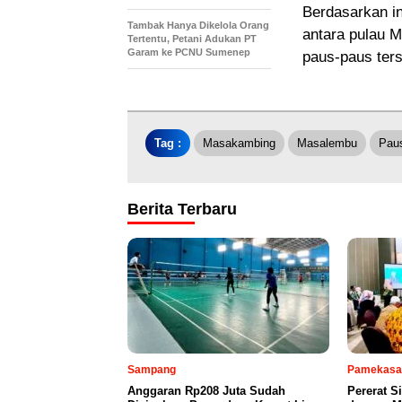
Berdasarkan i
Tambak Hanya Dikelola Orang
antara pulau M
Tertentu, Petani Adukan PT
Garam ke PCNU Sumenep
paus-paus ters
Tag :
Masakambing
Masalembu
Pau
Berita Terbaru
Sampang
Pamekasa
Anggaran Rp208 Juta Sudah
Pererat S