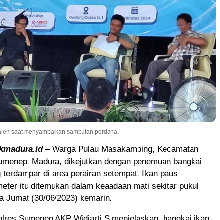
 Saleh saat menyampaikan sambutan perdana.
ikmadura.id
– Warga Pulau Masakambing, Kecamatan
menep, Madura, dikejutkan dengan penemuan bangkai
 terdampar di area perairan setempat. Ikan paus
eter itu ditemukan dalam keaadaan mati sekitar pukul
a Jumat (30/06/2023) kemarin.
lres Sumenep AKP Widiarti S menjelaskan, bangkai ikan