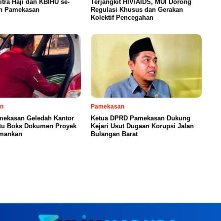
tra Haji dan KBIHU se-
Terjangkit HIV/AIDS, MUI Dorong
n Pamekasan
Regulasi Khusus dan Gerakan
Kolektif Pencegahan
n
Pamekasan
amekasan Geledah Kantor
Ketua DPRD Pamekasan Dukung
atu Boks Dokumen Proyek
Kejari Usut Dugaan Korupsi Jalan
amankan
Bulangan Barat