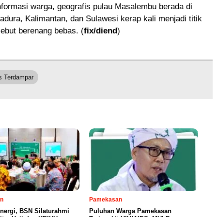
nformasi warga, geografis pulau Masalembu berada di
adura, Kalimantan, dan Sulawesi kerap kali menjadi titik
ebut berenang bebas. (
fix/diend
)
s Terdampar
n
Pamekasan
inergi, BSN Silaturahmi
Puluhan Warga Pamekasan