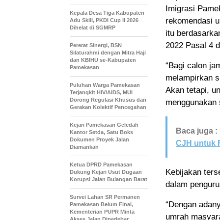
Imigrasi Pame
Kepala Desa Tiga Kabupaten
rekomendasi u
Adu Skill, PKDI Cup II 2026
Dihelat di SGMRP
itu berdasark
2022 Pasal 4 d
Pererat Sinergi, BSN
Silaturahmi dengan Mitra Haji
dan KBIHU se-Kabupaten
“Bagi calon j
Pamekasan
melampirkan su
Puluhan Warga Pamekasan
Akan tetapi, u
Terjangkit HIV/AIDS, MUI
Dorong Regulasi Khusus dan
menggunakan s
Gerakan Kolektif Pencegahan
Kejari Pamekasan Geledah
Baca juga :
Kantor Setda, Satu Boks
Dokumen Proyek Jalan
CJH untuk 
Diamankan
Ketua DPRD Pamekasan
Kebijakan ter
Dukung Kejari Usut Dugaan
Korupsi Jalan Bulangan Barat
dalam penguru
Survei Lahan SR Permanen
“Dengan adany
Pamekasan Belum Final,
Kementerian PUPR Minta
umrah masyarak
Akses Jalan Diperlebar