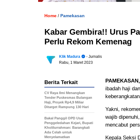
Home
Pamekasan
/
Kabar Gembira!! Urus P
Perlu Rekom Kemenag
Klik Madura
- Jurnalis
Rabu, 1 Maret 2023
PAMEKASAN,
Berita Terkait
ibadah haji da
CV Raya Ilmi Menangkan
keberangkatan
Tender Puskesmas Bulangan
Haji, Proyek Rp4,9 Miliar
Ditarget Rampung 130 Hari
Yakni, rekome
wajib dipenuhi
Bakal Panggil OPD Usai
Penggeledahan Kejari, Bupati
mencabut pers
Kholilurrahman: Barangkali
Ada Celah untuk
Kepala Seksi D
Menyelamatkan