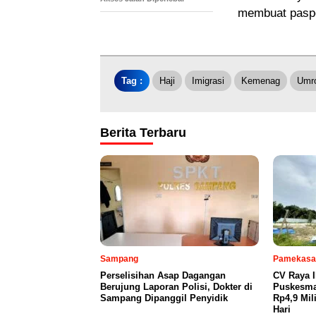
membuat pasp
Tag :
Haji
Imigrasi
Kemenag
Umr
Berita Terbaru
Sampang
Pamekasa
Perselisihan Asap Dagangan
CV Raya 
Berujung Laporan Polisi, Dokter di
Puskesma
Sampang Dipanggil Penyidik
Rp4,9 Mil
Hari