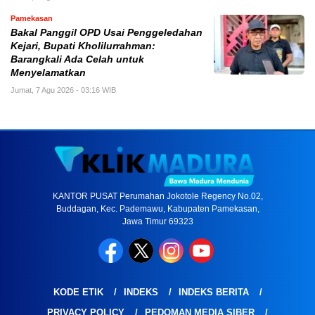
Pamekasan
Bakal Panggil OPD Usai Penggeledahan
Kejari, Bupati Kholilurrahman:
Barangkali Ada Celah untuk
Menyelamatkan
Jumat, 7 Agu 2026 - 03:16 WIB
KANTOR PUSAT Perumahan Jokotole Regency No.02,
Buddagan, Kec. Pademawu, Kabupaten Pamekasan,
Jawa Timur 69323
KODE ETIK
INDEKS
INDEKS BERITA
PRIVACY POLICY
PEDOMAN MEDIA SIBER