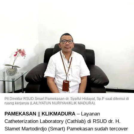
Plt Direktur RSUD Smart Pamekasan dr. Syaiful Hidayat, Sp.P saat ditemui di
ruang kerjanya (LAILIYATUN NURIYAH/KLIK MADURA).
PAMEKASAN
||
KLIKMADURA
– Layanan
Catheterization Laboratory (Cathlab) di RSUD dr. H.
Slamet Martodirdjo (Smart) Pamekasan sudah tercover