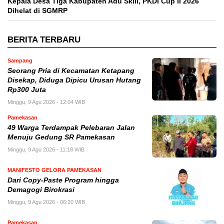
Kepala Desa Tiga Kabupaten Adu Skill, PKDI Cup II 2026
Dihelat di SGMRP
BERITA TERBARU
Sampang
Seorang Pria di Kecamatan Ketapang
Disekap, Diduga Dipicu Urusan Hutang
Rp300 Juta
Minggu, 9 Agu 2026 - 12:04 WIB
Pamekasan
49 Warga Terdampak Pelebaran Jalan
Menuju Gedung SR Pamekasan
Minggu, 9 Agu 2026 - 11:18 WIB
MANIFESTO GELORA PAMEKASAN
Dari Copy-Paste Program hingga
Demagogi Birokrasi
Minggu, 9 Agu 2026 - 06:20 WIB
Pamekasan