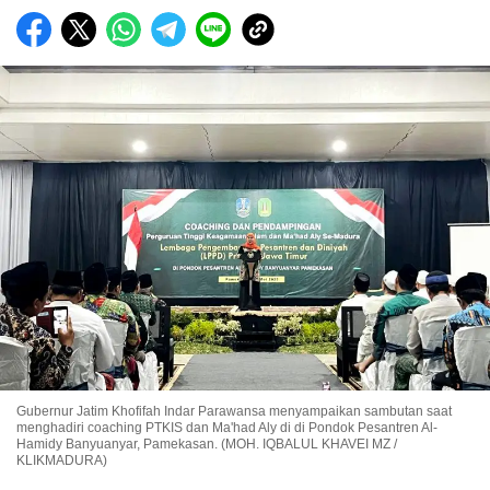
Gubernur Jatim Khofifah Indar Parawansa menyampaikan sambutan saat
menghadiri coaching PTKIS dan Ma'had Aly di di Pondok Pesantren Al-
Hamidy Banyuanyar, Pamekasan. (MOH. IQBALUL KHAVEI MZ /
KLIKMADURA)