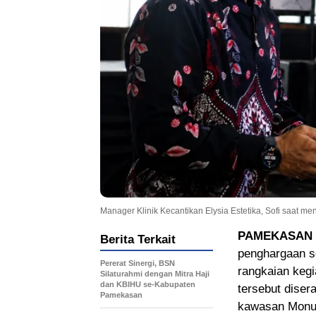
Manager Klinik Kecantikan Elysia Estetika, Sofi saat
PAMEKASAN
Berita Terkait
penghargaan se
Pererat Sinergi, BSN
rangkaian keg
Silaturahmi dengan Mitra Haji
dan KBIHU se-Kabupaten
tersebut dise
Pamekasan
kawasan Monum