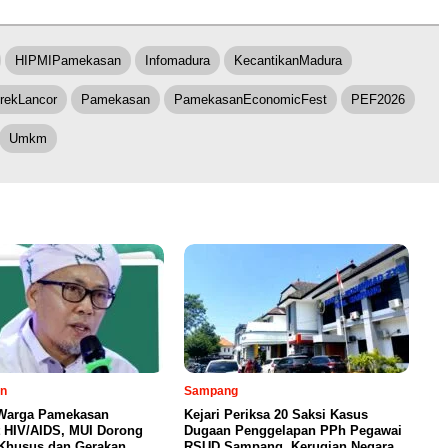
HIPMIPamekasan
Infomadura
KecantikanMadura
ekLancor
Pamekasan
PamekasanEconomicFest
PEF2026
Umkm
n
Sampang
Warga Pamekasan
Kejari Periksa 20 Saksi Kasus
t HIV/AIDS, MUI Dorong
Dugaan Penggelapan PPh Pegawai
 Khusus dan Gerakan
RSUD Sampang, Kerugian Negara