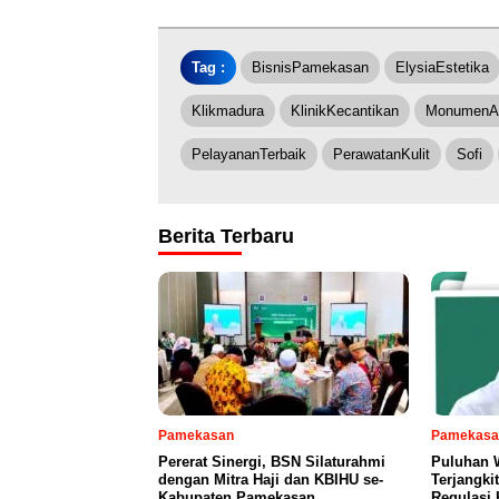
Tag :
BisnisPamekasan
ElysiaEstetika
Klikmadura
KlinikKecantikan
MonumenAr
PelayananTerbaik
PerawatanKulit
Sofi
Berita Terbaru
Pamekasan
Pamekasa
Pererat Sinergi, BSN Silaturahmi
Puluhan 
dengan Mitra Haji dan KBIHU se-
Terjangki
Kabupaten Pamekasan
Regulasi