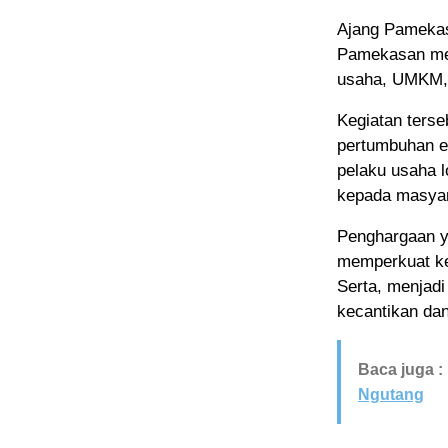
Ajang Pamekas
Pamekasan menj
usaha, UMKM,
Kegiatan ters
pertumbuhan e
pelaku usaha 
kepada masyara
Penghargaan ya
memperkuat ke
Serta, menjadi
kecantikan da
Baca juga :
Ngutang