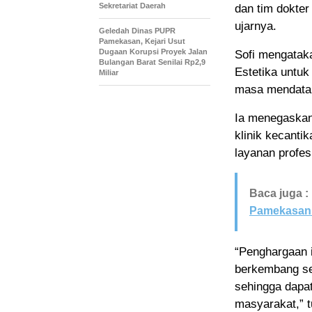
Sekretariat Daerah
dan tim dokter
ujarnya.
Geledah Dinas PUPR
Pamekasan, Kejari Usut
Dugaan Korupsi Proyek Jalan
Sofi mengataka
Bulangan Barat Senilai Rp2,9
Estetika untuk
Miliar
masa mendata
Ia menegaskan
klinik kecanti
layanan profes
Baca juga :
Pamekasan 
“Penghargaan i
berkembang ses
sehingga dapa
masyarakat,” t