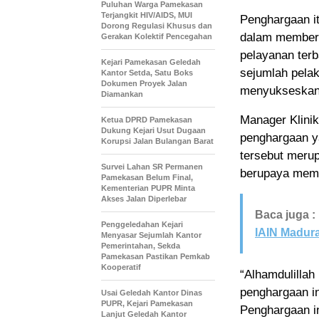
Puluhan Warga Pamekasan
Terjangkit HIV/AIDS, MUI
Penghargaan it
Dorong Regulasi Khusus dan
dalam memberi
Gerakan Kolektif Pencegahan
pelayanan ter
Kejari Pamekasan Geledah
sejumlah pela
Kantor Setda, Satu Boks
Dokumen Proyek Jalan
menyukseskan 
Diamankan
Manager Klinik
Ketua DPRD Pamekasan
Dukung Kejari Usut Dugaan
penghargaan ya
Korupsi Jalan Bulangan Barat
tersebut merup
Survei Lahan SR Permanen
berupaya memb
Pamekasan Belum Final,
Kementerian PUPR Minta
Akses Jalan Diperlebar
Baca juga :
Penggeledahan Kejari
IAIN Madur
Menyasar Sejumlah Kantor
Pemerintahan, Sekda
Pamekasan Pastikan Pemkab
Kooperatif
“Alhamdulilla
penghargaan in
Usai Geledah Kantor Dinas
PUPR, Kejari Pamekasan
Penghargaan in
Lanjut Geledah Kantor