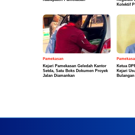
Kolektif 
Pamekasan
Pamekasa
Kejari Pamekasan Geledah Kantor
Ketua DP
Setda, Satu Boks Dokumen Proyek
Kejari Us
Jalan Diamankan
Bulangan