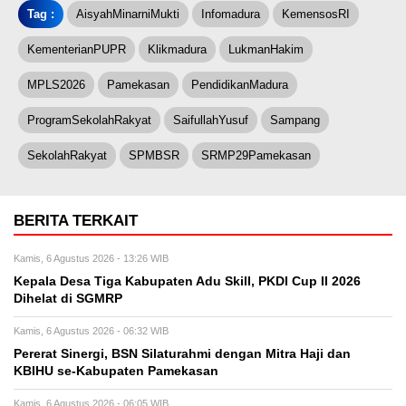
Tag :
AisyahMinarniMukti
Infomadura
KemensosRI
KementerianPUPR
Klikmadura
LukmanHakim
MPLS2026
Pamekasan
PendidikanMadura
ProgramSekolahRakyat
SaifullahYusuf
Sampang
SekolahRakyat
SPMBSR
SRMP29Pamekasan
BERITA TERKAIT
Kamis, 6 Agustus 2026 - 13:26 WIB
Kepala Desa Tiga Kabupaten Adu Skill, PKDI Cup II 2026
Dihelat di SGMRP
Kamis, 6 Agustus 2026 - 06:32 WIB
Pererat Sinergi, BSN Silaturahmi dengan Mitra Haji dan
KBIHU se-Kabupaten Pamekasan
Kamis, 6 Agustus 2026 - 06:05 WIB