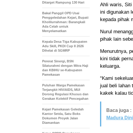
Ditarget Rampung 130 Hari
Ahli waris, Sit
ini digunakan 
Bakal Panggil OPD Usai
Penggeledahan Kejari, Bupati
kepada pihak 
Kholilurrahman: Barangkali
Ada Celah untuk
Nurul menangga
Menyelamatkan
pihak lain seb
Kepala Desa Tiga Kabupaten
Adu Skill, PKDI Cup II 2026
Menurutnya, pe
Dihelat di SGMRP
kini tidak per
Pererat Sinergi, BSN
keluarga.
Silaturahmi dengan Mitra Haji
dan KBIHU se-Kabupaten
Pamekasan
“Kami sekelua
jual beli laha
Puluhan Warga Pamekasan
Terjangkit HIV/AIDS, MUI
kakek kalau tid
Dorong Regulasi Khusus dan
Gerakan Kolektif Pencegahan
Kejari Pamekasan Geledah
Baca juga :
Kantor Setda, Satu Boks
Madura Dini
Dokumen Proyek Jalan
Diamankan