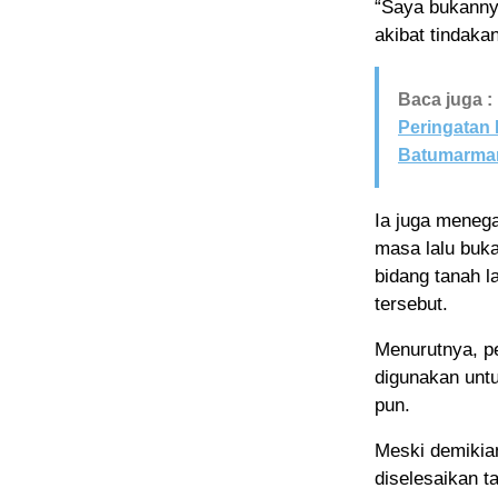
“Saya bukannya
akibat tindaka
Baca juga :
Peringatan
Batumarma
Ia juga meneg
masa lalu buka
bidang tanah l
tersebut.
Menurutnya, pe
digunakan untu
pun.
Meski demikian
diselesaikan 