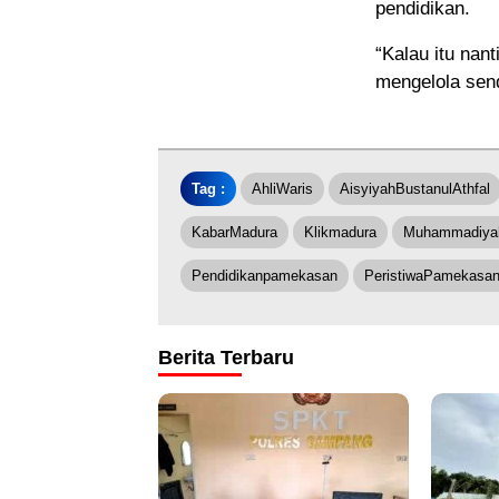
pendidikan.
“Kalau itu nan
mengelola send
Tag :
AhliWaris
AisyiyahBustanulAthfal
KabarMadura
Klikmadura
Muhammadiya
Pendidikanpamekasan
PeristiwaPamekasa
Berita Terbaru