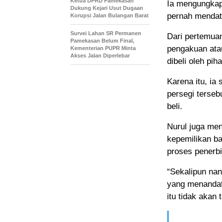
Ketua DPRD Pamekasan
Ia mengungkap
Dukung Kejari Usut Dugaan
pernah mendat
Korupsi Jalan Bulangan Barat
Survei Lahan SR Permanen
Dari pertemuan
Pamekasan Belum Final,
pengakuan ata
Kementerian PUPR Minta
Akses Jalan Diperlebar
dibeli oleh piha
Karena itu, ia
persegi terseb
beli.
Nurul juga me
kepemilikan ba
proses penerb
“Sekalipun nan
yang menandat
itu tidak akan 