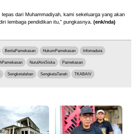
ti lepas dari Muhammadiyah, kami sekeluarga yang akan
iri lembaga pendidikan itu,” pungkasnya.
(enk/nda)
BeritaPamekasan
HukumPamekasan
Infomadura
hPamekasan
NurulAiniSiska
Pamekasan
n
Sengketalahan
SengketaTanah
TKABAIV