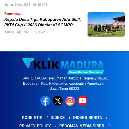
Jumat, 7 Agu 2026 - 03:16 WIB
Pamekasan
Kepala Desa Tiga Kabupaten Adu Skill,
PKDI Cup II 2026 Dihelat di SGMRP
Kamis, 6 Agu 2026 - 13:26 WIB
KANTOR PUSAT Perumahan Jokotole Regency No.02,
Buddagan, Kec. Pademawu, Kabupaten Pamekasan,
Jawa Timur 69323
KODE ETIK
INDEKS
INDEKS BERITA
PRIVACY POLICY
PEDOMAN MEDIA SIBER