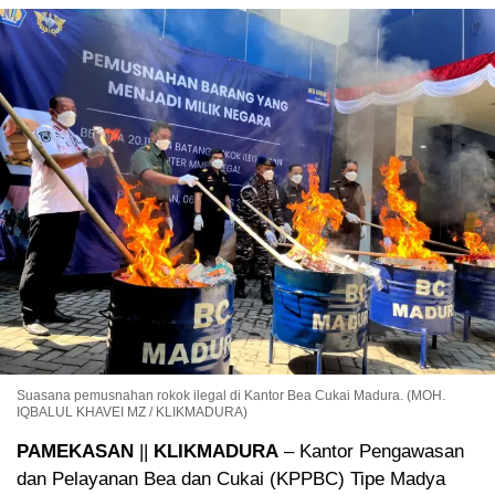
Suasana pemusnahan rokok ilegal di Kantor Bea Cukai Madura. (MOH.
IQBALUL KHAVEI MZ / KLIKMADURA)
PAMEKASAN
||
KLIKMADURA
– Kantor Pengawasan
dan Pelayanan Bea dan Cukai (KPPBC) Tipe Madya