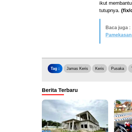
ikut membantu
tutupnya.
(fix/
Baca juga :
Pamekasan G
Tag :
Jamas Keris
Keris
Pusaka
Berita Terbaru