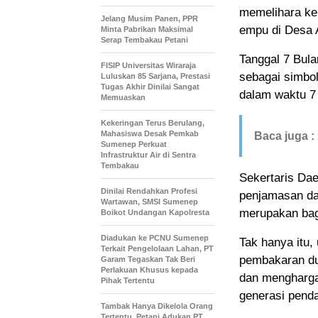
memelihara ker
Jelang Musim Panen, PPR
empu di Desa 
Minta Pabrikan Maksimal
Serap Tembakau Petani
Tanggal 7 Bula
FISIP Universitas Wiraraja
sebagai simbol
Luluskan 85 Sarjana, Prestasi
Tugas Akhir Dinilai Sangat
dalam waktu 7
Memuaskan
Kekeringan Terus Berulang,
Mahasiswa Desak Pemkab
Baca juga :
Sumenep Perkuat
Infrastruktur Air di Sentra
Tembakau
Sekertaris Da
Dinilai Rendahkan Profesi
penjamasan da
Wartawan, SMSI Sumenep
merupakan bagi
Boikot Undangan Kapolresta
Diadukan ke PCNU Sumenep
Tak hanya itu,
Terkait Pengelolaan Lahan, PT
pembakaran du
Garam Tegaskan Tak Beri
Perlakuan Khusus kepada
dan menghargai
Pihak Tertentu
generasi penda
Tambak Hanya Dikelola Orang
Tertentu, Petani Adukan PT