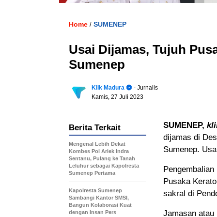
Home
SUMENEP
/
Usai Dijamas, Tujuh Pus
Sumenep
Klik Madura
- Jurnalis
Kamis, 27 Juli 2023
SUMENEP,
kl
Berita Terkait
dijamas di De
Mengenal Lebih Dekat
Sumenep. Usai
Kombes Pol Ariek Indra
Sentanu, Pulang ke Tanah
Leluhur sebagai Kapolresta
Pengembalian p
Sumenep Pertama
Pusaka Keraton
Kapolresta Sumenep
sakral di Pen
Sambangi Kantor SMSI,
Bangun Kolaborasi Kuat
Jamasan atau
dengan Insan Pers