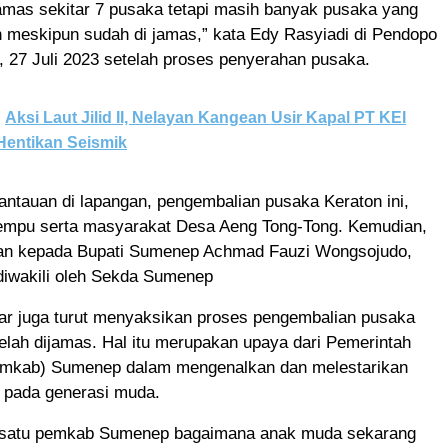
jamas sekitar 7 pusaka tetapi masih banyak pusaka yang
n meskipun sudah di jamas,” kata Edy Rasyiadi di Pendopo
 27 Juli 2023 setelah proses penyerahan pusaka.
Aksi Laut Jilid II, Nelayan Kangean Usir Kapal PT KEI
Hentikan Seismik
ntauan di lapangan, pengembalian pusaka Keraton ini,
 empu serta masyarakat Desa Aeng Tong-Tong. Kemudian,
kan kepada Bupati Sumenep Achmad Fauzi Wongsojudo,
 diwakili oleh Sekda Sumenep
jar juga turut menyaksikan proses pengembalian pusaka
elah dijamas. Hal itu merupakan upaya dari Pemerintah
mkab) Sumenep dalam mengenalkan dan melestarikan
 pada generasi muda.
ah satu pemkab Sumenep bagaimana anak muda sekarang