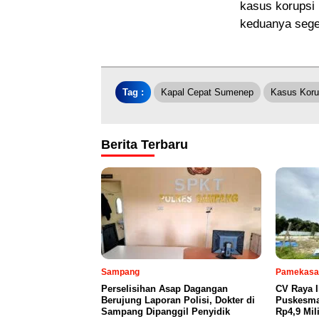
kasus korupsi 
keduanya sege
Tag :
Kapal Cepat Sumenep
Kasus Koru
Berita Terbaru
Sampang
Pamekasa
Perselisihan Asap Dagangan
CV Raya 
Berujung Laporan Polisi, Dokter di
Puskesma
Sampang Dipanggil Penyidik
Rp4,9 Mil