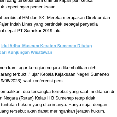
an uang tersebut bisa diambil kapan pun ketika
tuk kepentingan pemeriksaan.
ut beribisial HM dan SK. Mereka merupakan Direktur dan
ajar Indah Lines yang bertindak sebagai penyedia
al cepat PT Sumekar 2019 lalu.
Idul Adha, Museum Keraton Sumenep Ditutup
dari Kunjungan Wisatawan
men kami agar kerugian negara dikembalikan oleh
arang terbukti,” ujar Kepala Kejaksaan Negeri Sumenep
19/06/2023) saat konferensi pers.
embalikan, dua tersangka tersebut yang saat ini ditahan di
 Negara (Rutan) Kelas II B Sumenep tetap tidak
tuntutan hukum yang diterimanya. Hanya saja, dengan
uang tersebut akan dapat meringankan jeratan hukum.