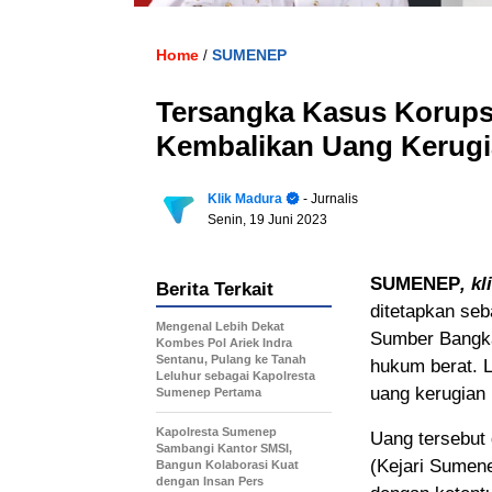
Home
SUMENEP
/
Tersangka Kasus Korups
Kembalikan Uang Kerugia
Klik Madura
- Jurnalis
Senin, 19 Juni 2023
SUMENEP
, k
Berita Terkait
ditetapkan se
Mengenal Lebih Dekat
Sumber Bangka 
Kombes Pol Ariek Indra
Sentanu, Pulang ke Tanah
hukum berat. 
Leluhur sebagai Kapolresta
uang kerugian 
Sumenep Pertama
Kapolresta Sumenep
Uang tersebut
Sambangi Kantor SMSI,
(Kejari Sumene
Bangun Kolaborasi Kuat
dengan Insan Pers