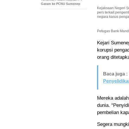
Garam ke PCNU Sumenep
Kejaksaan Negeri S
pers terkait pengem
negara kasus penga
Petugas Bank Mandir
Kejari Sumene
korupsi pengad
orang ditetapk
Baca juga :
Penyelidik
Mereka adalah
dunia. “Penyid
pembelian kapa
Segera mungki