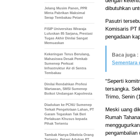
dengan ketentu
dibutuhkan un
Jelang Musim Panen, PPR
Minta Pabrikan Maksimal
Serap Tembakau Petani
Pasutri terseb
Komisaris PT F
FISIP Universitas Wiraraja
Luluskan 85 Sarjana, Prestasi
pengadaan kap
Tugas Akhir Dinilai Sangat
Memuaskan
Kekeringan Terus Berulang,
Baca juga :
Mahasiswa Desak Pemkab
Sementara 
Sumenep Perkuat
Infrastruktur Air di Sentra
Tembakau
“Seperti komit
Dinilai Rendahkan Profesi
tersangka. Sek
Wartawan, SMSI Sumenep
Boikot Undangan Kapolresta
Trimo, Senin (
Diadukan ke PCNU Sumenep
Meski uang dik
Terkait Pengelolaan Lahan, PT
Garam Tegaskan Tak Beri
Rumah Tahanan
Perlakuan Khusus kepada
Pihak Tertentu
menggugurkan 
pengambalian 
Tambak Hanya Dikelola Orang
Tertentu, Petani Adukan PT