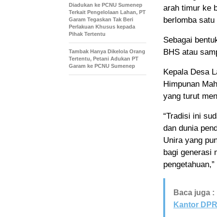
Diadukan ke PCNU Sumenep
arah timur ke 
Terkait Pengelolaan Lahan, PT
berlomba satu 
Garam Tegaskan Tak Beri
Perlakuan Khusus kepada
Pihak Tertentu
Sebagai bentuk
BHS atau sampe
Tambak Hanya Dikelola Orang
Tertentu, Petani Adukan PT
Garam ke PCNU Sumenep
Kepala Desa L
Himpunan Maha
yang turut men
“Tradisi ini s
dan dunia pend
Unira yang pun
bagi generasi 
pengetahuan,” 
Baca juga :
Kantor DP