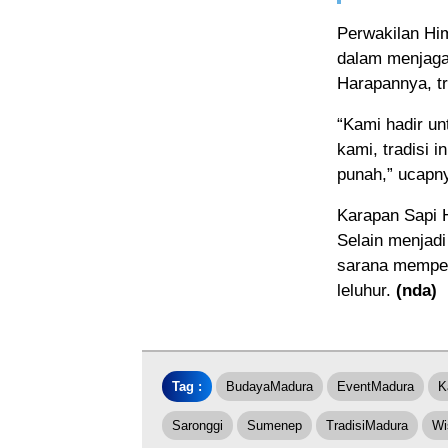
Perwakilan Hi
dalam menjaga
Harapannya, tra
“Kami hadir un
kami, tradisi i
punah,” ucapn
Karapan Sapi H
Selain menjadi
sarana memper
leluhur.
(nda)
Tag :
BudayaMadura
EventMadura
K
Saronggi
Sumenep
TradisiMadura
Wi