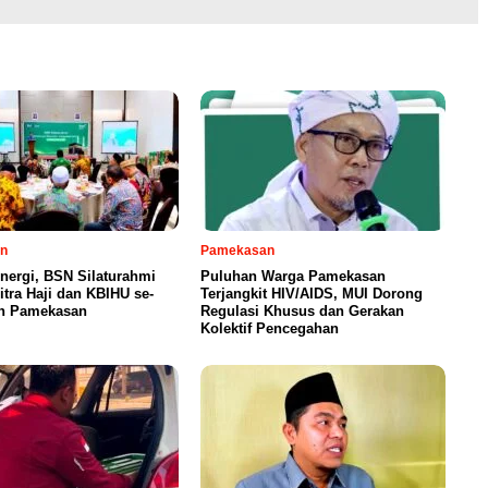
n
Pamekasan
inergi, BSN Silaturahmi
Puluhan Warga Pamekasan
tra Haji dan KBIHU se-
Terjangkit HIV/AIDS, MUI Dorong
n Pamekasan
Regulasi Khusus dan Gerakan
Kolektif Pencegahan