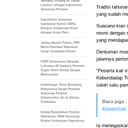
Sentanu, Pulang ke Tanah
Leluhur sebagai Kapolresta
Tradisi tahuna
Sumenep Pertama
yang sudah me
Kapolresta Sumenep
Sambangi Kantor SMSI,
Suasana kian 
Bangun Kolaborasi Kuat
resmi dengan 
dengan Insan Pers
yang mendapat
Jelang Musim Panen, PPR
Minta Pabrikan Maksimal
Dentuman musik
Serap Tembakau Petani
jalannya perl
FISIP Universitas Wiraraja
Luluskan 85 Sarjana, Prestasi
“Peserta kali i
Tugas Akhir Dinilai Sangat
Memuaskan
Kebundadap Ti
salah satu pan
Kekeringan Terus Berulang,
Mahasiswa Desak Pemkab
Sumenep Perkuat
Infrastruktur Air di Sentra
Baca juga :
Tembakau
Kemenhub
Dinilai Rendahkan Profesi
Wartawan, SMSI Sumenep
Boikot Undangan Kapolresta
Ia menegaskan,