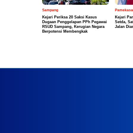
Sampang
Pamekasa
Kejari Periksa 20 Saksi Kasus
Kejari P
Dugaan Penggelapan PPh Pegawai
Setda, S
RSUD Sampang, Kerugian Negara
Jalan Di
Berpotensi Membengkak