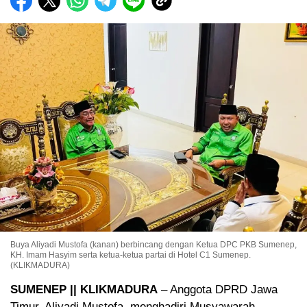
Buya Aliyadi Mustofa (kanan) berbincang dengan Ketua DPC PKB Sumenep,
KH. Imam Hasyim serta ketua-ketua partai di Hotel C1 Sumenep.
(KLIKMADURA)
SUMENEP || KLIKMADURA
– Anggota DPRD Jawa
Timur, Aliyadi Mustofa, menghadiri Musyawarah