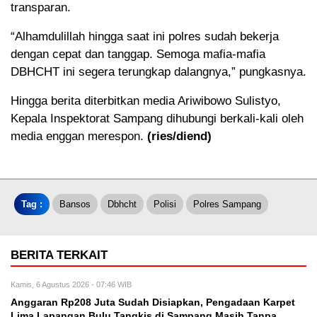
transparan.
“Alhamdulillah hingga saat ini polres sudah bekerja
dengan cepat dan tanggap. Semoga mafia-mafia
DBHCHT ini segera terungkap dalangnya,” pungkasnya.
Hingga berita diterbitkan media Ariwibowo Sulistyo,
Kepala Inspektorat Sampang dihubungi berkali-kali oleh
media enggan merespon.
(ries/diend)
Tag :
Bansos
Dbhcht
Polisi
Polres Sampang
BERITA TERKAIT
Kamis, 6 Agustus 2026 - 07:46 WIB
Anggaran Rp208 Juta Sudah Disiapkan, Pengadaan Karpet
Lima Lapangan Bulu Tangkis di Sampang Masih Tanpa