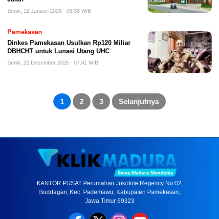
Senin, 12 Januari 2026 - 03:38 WIB
Pamekasan
Dinkes Pamekasan Usulkan Rp120 Miliar
DBHCHT untuk Lunasi Utang UHC
Senin, 22 Desember 2025 - 07:41 WIB
Paginasi
pos
1
2
3
Selanjutnya
KANTOR PUSAT Perumahan Jokotole Regency No.02,
Buddagan, Kec. Pademawu, Kabupaten Pamekasan,
Jawa Timur 69323