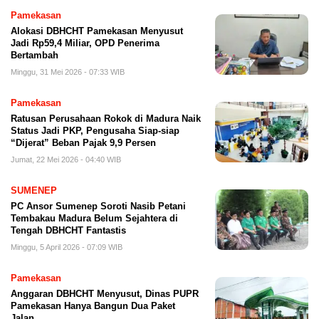
Pamekasan
Alokasi DBHCHT Pamekasan Menyusut
Jadi Rp59,4 Miliar, OPD Penerima
Bertambah
Minggu, 31 Mei 2026 - 07:33 WIB
Pamekasan
Ratusan Perusahaan Rokok di Madura Naik
Status Jadi PKP, Pengusaha Siap-siap
“Dijerat” Beban Pajak 9,9 Persen
Jumat, 22 Mei 2026 - 04:40 WIB
SUMENEP
PC Ansor Sumenep Soroti Nasib Petani
Tembakau Madura Belum Sejahtera di
Tengah DBHCHT Fantastis
Minggu, 5 April 2026 - 07:09 WIB
Pamekasan
Anggaran DBHCHT Menyusut, Dinas PUPR
Pamekasan Hanya Bangun Dua Paket
Jalan