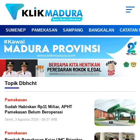
SUMENEP
PAMEKASAN
SAMPANG
BANGKALAN
CATATAN 
Topik
Dbhcht
Pamekasan
Sudah Habiskan Rp11 Miliar, APHT
Pamekasan Belum Beroperasi
Senin, 3 Agustus 2026 - 09:37 WIB
Pamekasan
Pemkab Pamekasan Kejar UHC Prioritas,