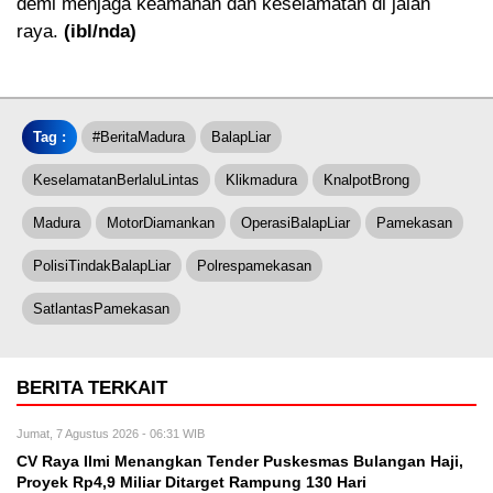
demi menjaga keamanan dan keselamatan di jalan
raya.
(ibl/nda)
Tag :
#BeritaMadura
BalapLiar
KeselamatanBerlaluLintas
Klikmadura
KnalpotBrong
Madura
MotorDiamankan
OperasiBalapLiar
Pamekasan
PolisiTindakBalapLiar
Polrespamekasan
SatlantasPamekasan
BERITA TERKAIT
Jumat, 7 Agustus 2026 - 06:31 WIB
CV Raya Ilmi Menangkan Tender Puskesmas Bulangan Haji,
Proyek Rp4,9 Miliar Ditarget Rampung 130 Hari