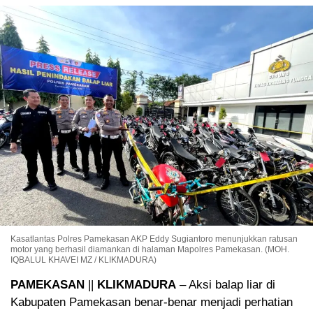
Kasatlantas Polres Pamekasan AKP Eddy Sugiantoro menunjukkan ratusan
motor yang berhasil diamankan di halaman Mapolres Pamekasan. (MOH.
IQBALUL KHAVEI MZ / KLIKMADURA)
PAMEKASAN
||
KLIKMADURA
– Aksi balap liar di
Kabupaten Pamekasan benar-benar menjadi perhatian