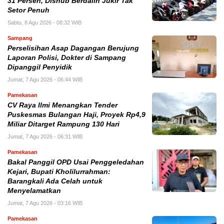
31 Persen, Dishub Berdalih Jukir Tak
Setor Penuh
Sabtu, 8 Agu 2026 - 08:32 WIB
Sampang
Perselisihan Asap Dagangan Berujung
Laporan Polisi, Dokter di Sampang
Dipanggil Penyidik
Jumat, 7 Agu 2026 - 06:44 WIB
Pamekasan
CV Raya Ilmi Menangkan Tender
Puskesmas Bulangan Haji, Proyek Rp4,9
Miliar Ditarget Rampung 130 Hari
Jumat, 7 Agu 2026 - 06:31 WIB
Pamekasan
Bakal Panggil OPD Usai Penggeledahan
Kejari, Bupati Kholilurrahman:
Barangkali Ada Celah untuk
Menyelamatkan
Jumat, 7 Agu 2026 - 03:16 WIB
Pamekasan