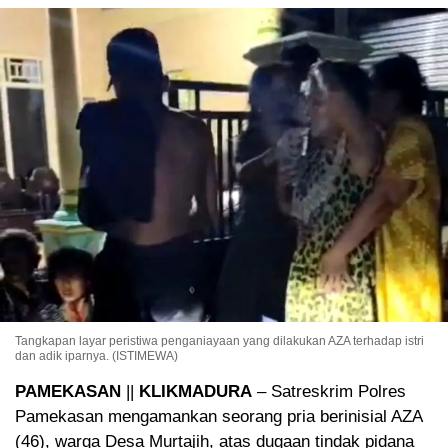
Tangkapan layar peristiwa penganiayaan yang dilakukan AZA terhadap istri
dan adik iparnya. (ISTIMEWA)
PAMEKASAN
||
KLIKMADURA
– Satreskrim Polres
Pamekasan mengamankan seorang pria berinisial AZA
(46), warga Desa Murtajih, atas dugaan tindak pidana