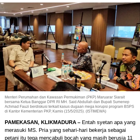
Menteri Perumahan dan Kawasan Permukiman (PKP) Maruarar Siarait
bersama Ketua Banggar DPR RI MH. Said Abdullah dan Bupati Sumenep
Achmad Fauzi berdiskusi terkait kasus dugaan mega korupsi program BSPS
di Kantor Kementerian PKP, Kamis (15/5/2025). (ISTIMEWA)
PAMEKASAN, KLIKMADURA –
Entah syetan apa yang
merasuki MS. Pria yang sehari-hari bekerja sebagai
petani itu tega mencabuli bocah yang masih berusia 11