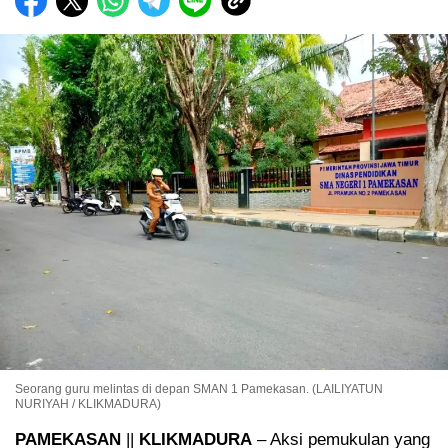
Seorang guru melintas di depan SMAN 1 Pamekasan. (LAILIYATUN
NURIYAH / KLIKMADURA)
PAMEKASAN
||
KLIKMADURA
– Aksi pemukulan yang