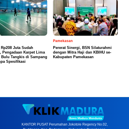
Pamekasan
 Rp208 Juta Sudah
Pererat Sinergi, BSN Silaturahmi
n, Pengadaan Karpet Lima
dengan Mitra Haji dan KBIHU se-
 Bulu Tangkis di Sampang
Kabupaten Pamekasan
pa Spesifikasi
KANTOR PUSAT Perumahan Jokotole Regency No.02,