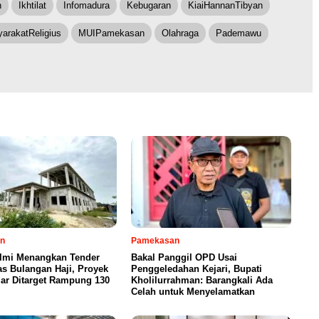
n
Ikhtilat
Infomadura
Kebugaran
KiaiHannanTibyan
arakatReligius
MUIPamekasan
Olahraga
Pademawu
n
Pamekasan
Ilmi Menangkan Tender
Bakal Panggil OPD Usai
s Bulangan Haji, Proyek
Penggeledahan Kejari, Bupati
iar Ditarget Rampung 130
Kholilurrahman: Barangkali Ada
Celah untuk Menyelamatkan