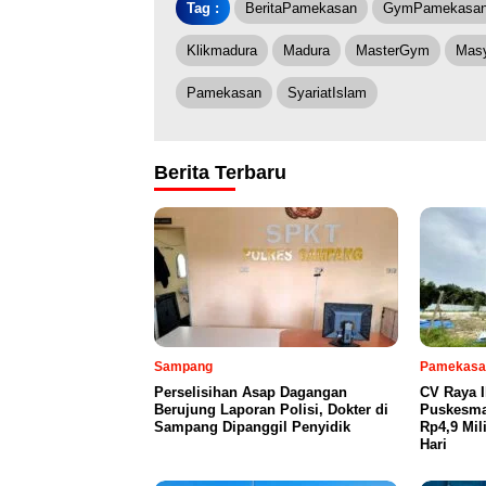
Tag :
BeritaPamekasan
GymPamekasa
Klikmadura
Madura
MasterGym
Masy
Pamekasan
SyariatIslam
Berita Terbaru
Sampang
Pamekasa
Perselisihan Asap Dagangan
CV Raya 
Berujung Laporan Polisi, Dokter di
Puskesma
Sampang Dipanggil Penyidik
Rp4,9 Mil
Hari