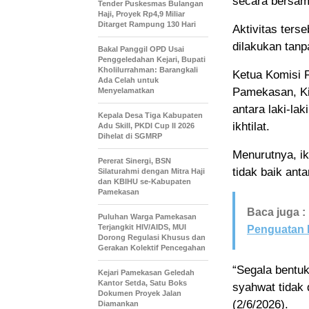
secara bersama
Tender Puskesmas Bulangan
Haji, Proyek Rp4,9 Miliar
Ditarget Rampung 130 Hari
Aktivitas terse
dilakukan tanp
Bakal Panggil OPD Usai
Penggeledahan Kejari, Bupati
Kholilurrahman: Barangkali
Ketua Komisi 
Ada Celah untuk
Pamekasan, Ki
Menyelamatkan
antara laki-la
Kepala Desa Tiga Kabupaten
ikhtilat.
Adu Skill, PKDI Cup II 2026
Dihelat di SGMRP
Menurutnya, ik
Pererat Sinergi, BSN
tidak baik ant
Silaturahmi dengan Mitra Haji
dan KBIHU se-Kabupaten
Pamekasan
Baca juga :
Puluhan Warga Pamekasan
Terjangkit HIV/AIDS, MUI
Penguatan 
Dorong Regulasi Khusus dan
Gerakan Kolektif Pencegahan
“Segala bentuk
Kejari Pamekasan Geledah
Kantor Setda, Satu Boks
syahwat tidak
Dokumen Proyek Jalan
(2/6/2026).
Diamankan