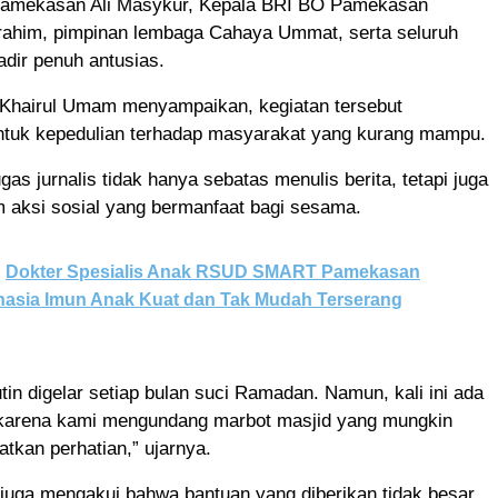
amekasan Ali Masykur, Kepala BRI BO Pamekasan
brahim, pimpinan lembaga Cahaya Ummat, serta seluruh
dir penuh antusias.
 Khairul Umam menyampaikan, kegiatan tersebut
tuk kepedulian terhadap masyarakat yang kurang mampu.
gas jurnalis tidak hanya sebatas menulis berita, tetapi juga
 aksi sosial yang bermanfaat bagi sesama.
Dokter Spesialis Anak RSUD SMART Pamekasan
asia Imun Anak Kuat dan Tak Mudah Terserang
utin digelar setiap bulan suci Ramadan. Namun, kali ini ada
karena kami mengundang marbot masjid yang mungkin
tkan perhatian,” ujarnya.
juga mengakui bahwa bantuan yang diberikan tidak besar