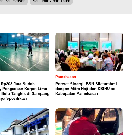
ab Pamekasan
Santunan Anak Yatim
Pamekasan
 Rp208 Juta Sudah
Pererat Sinergi, BSN Silaturahmi
n, Pengadaan Karpet Lima
dengan Mitra Haji dan KBIHU se-
 Bulu Tangkis di Sampang
Kabupaten Pamekasan
pa Spesifikasi