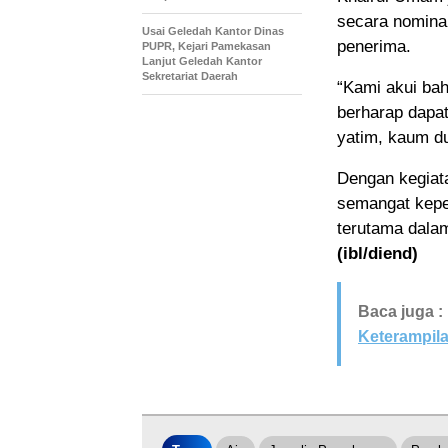
secara nominal
Usai Geledah Kantor Dinas
penerima.
PUPR, Kejari Pamekasan
Lanjut Geledah Kantor
Sekretariat Daerah
“Kami akui bah
berharap dapa
yatim, kaum du
Dengan kegiat
semangat keped
terutama dala
(ibl/diend)
Baca juga :
Keterampila