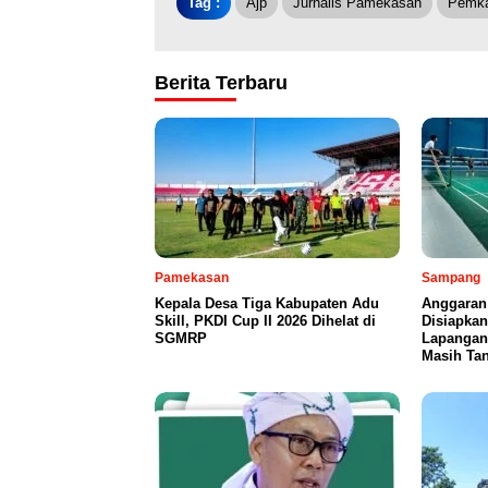
Tag :
Ajp
Jurnalis Pamekasan
Pemk
Berita Terbaru
Pamekasan
Sampang
Kepala Desa Tiga Kabupaten Adu
Anggaran
Skill, PKDI Cup II 2026 Dihelat di
Disiapka
SGMRP
Lapangan
Masih Tan