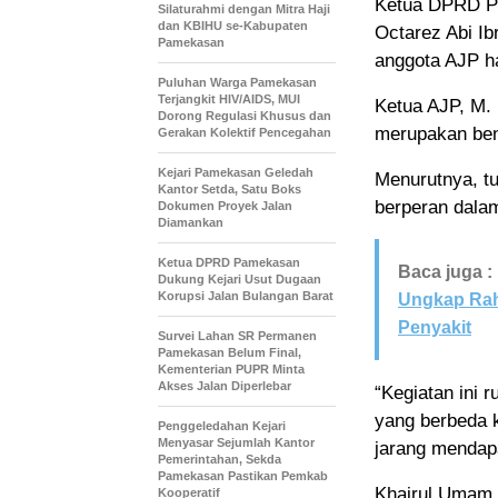
Ketua DPRD P
Silaturahmi dengan Mitra Haji
dan KBIHU se-Kabupaten
Octarez Abi I
Pamekasan
anggota AJP ha
Puluhan Warga Pamekasan
Terjangkit HIV/AIDS, MUI
Ketua AJP, M.
Dorong Regulasi Khusus dan
merupakan ben
Gerakan Kolektif Pencegahan
Kejari Pamekasan Geledah
Menurutnya, tu
Kantor Setda, Satu Boks
berperan dalam
Dokumen Proyek Jalan
Diamankan
Ketua DPRD Pamekasan
Baca juga :
Dukung Kejari Usut Dugaan
Korupsi Jalan Bulangan Barat
Ungkap Rah
Penyakit
Survei Lahan SR Permanen
Pamekasan Belum Final,
Kementerian PUPR Minta
Akses Jalan Diperlebar
“Kegiatan ini r
yang berbeda 
Penggeledahan Kejari
Menyasar Sejumlah Kantor
jarang mendapa
Pemerintahan, Sekda
Pamekasan Pastikan Pemkab
Khairul Umam 
Kooperatif