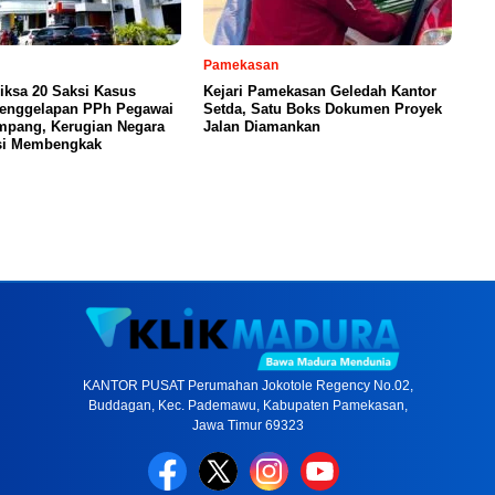
Pamekasan
riksa 20 Saksi Kasus
Kejari Pamekasan Geledah Kantor
enggelapan PPh Pegawai
Setda, Satu Boks Dokumen Proyek
pang, Kerugian Negara
Jalan Diamankan
si Membengkak
KANTOR PUSAT Perumahan Jokotole Regency No.02,
Buddagan, Kec. Pademawu, Kabupaten Pamekasan,
Jawa Timur 69323