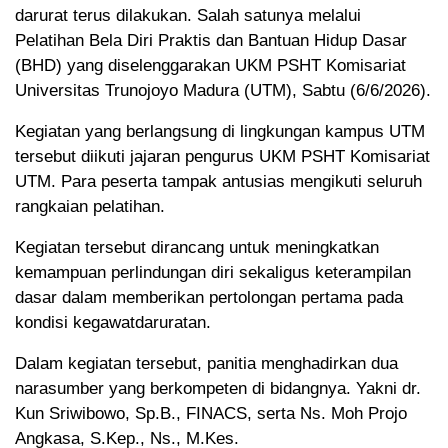
darurat terus dilakukan. Salah satunya melalui
Pelatihan Bela Diri Praktis dan Bantuan Hidup Dasar
(BHD) yang diselenggarakan UKM PSHT Komisariat
Universitas Trunojoyo Madura (UTM), Sabtu (6/6/2026).
Kegiatan yang berlangsung di lingkungan kampus UTM
tersebut diikuti jajaran pengurus UKM PSHT Komisariat
UTM. Para peserta tampak antusias mengikuti seluruh
rangkaian pelatihan.
Kegiatan tersebut dirancang untuk meningkatkan
kemampuan perlindungan diri sekaligus keterampilan
dasar dalam memberikan pertolongan pertama pada
kondisi kegawatdaruratan.
Dalam kegiatan tersebut, panitia menghadirkan dua
narasumber yang berkompeten di bidangnya. Yakni dr.
Kun Sriwibowo, Sp.B., FINACS, serta Ns. Moh Projo
Angkasa, S.Kep., Ns., M.Kes.