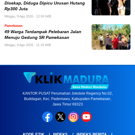
Disekap, Diduga Dipicu Urusan Hutang
Rp300 Juta
Minggu, 9 Agu 2026 - 12:04 WIB
Pamekasan
49 Warga Terdampak Pelebaran Jalan
Menuju Gedung SR Pamekasan
Minggu, 9 Agu 2026 - 11:18 WIB
KANTOR PUSAT Perumahan Jokotole Regency No.02,
Buddagan, Kec. Pademawu, Kabupaten Pamekasan,
Jawa Timur 69323
KODE ETIK
INDEKS
INDEKS BERITA