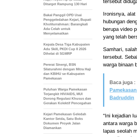
tersebut didu
Ditarget Rampung 130 Hari
Ironisnya, ala
Bakal Panggil OPD Usai
Penggeledahan Kejari, Bupati
hubungan deng
Kholilurrahman: Barangkali
berupa video 
Ada Celah untuk
Menyelamatkan
yang telah ber
Kepala Desa Tiga Kabupaten
Samhari, sala
Adu Skill, PKDI Cup II 2026
Dihelat di SGMRP
tersebut. Seba
warga binaan 
Pererat Sinergi, BSN
Silaturahmi dengan Mitra Haji
dan KBIHU se-Kabupaten
Pamekasan
Baca juga :
Puluhan Warga Pamekasan
Pamekasan 
Terjangkit HIV/AIDS, MUI
Badruddin
Dorong Regulasi Khusus dan
Gerakan Kolektif Pencegahan
Kejari Pamekasan Geledah
“Ini kejadian 
Kantor Setda, Satu Boks
antara warga 
Dokumen Proyek Jalan
Diamankan
lapas seolah 