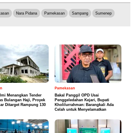
kasan
Nara Pidana
Pamekasan
Sampang
Sumenep
n
Pamekasan
Ilmi Menangkan Tender
Bakal Panggil OPD Usai
s Bulangan Haji, Proyek
Penggeledahan Kejari, Bupati
iar Ditarget Rampung 130
Kholilurrahman: Barangkali Ada
Celah untuk Menyelamatkan