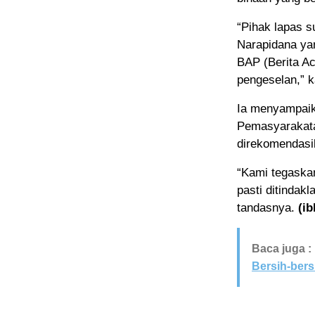
“Pihak lapas 
Narapidana yan
BAP (Berita Ac
pengeselan,” k
Ia menyampaik
Pemasyarakata
direkomendasik
“Kami tegaska
pasti ditindakl
tandasnya.
(ib
Baca juga :
Bersih-bers