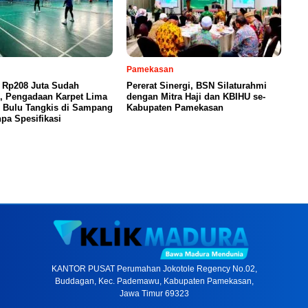
Pamekasan
 Rp208 Juta Sudah
Pererat Sinergi, BSN Silaturahmi
n, Pengadaan Karpet Lima
dengan Mitra Haji dan KBIHU se-
 Bulu Tangkis di Sampang
Kabupaten Pamekasan
pa Spesifikasi
KANTOR PUSAT Perumahan Jokotole Regency No.02,
Buddagan, Kec. Pademawu, Kabupaten Pamekasan,
Jawa Timur 69323