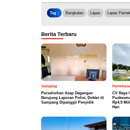
Tag :
Bangkalan
Lapas
Lapas Pame
Berita Terbaru
Sampang
Pamekasa
Perselisihan Asap Dagangan
CV Raya 
Berujung Laporan Polisi, Dokter di
Puskesma
Sampang Dipanggil Penyidik
Rp4,9 Mil
Hari