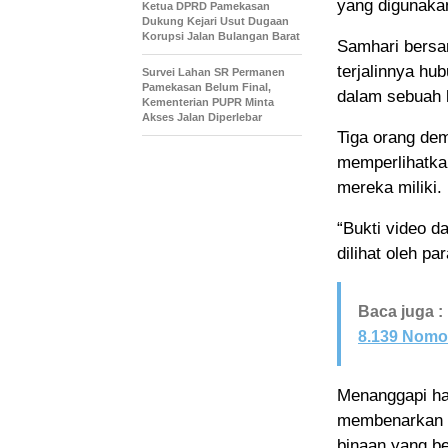
yang digunakan
Ketua DPRD Pamekasan
Dukung Kejari Usut Dugaan
Korupsi Jalan Bulangan Barat
Samhari bersa
terjalinnya hub
Survei Lahan SR Permanen
Pamekasan Belum Final,
dalam sebuah k
Kementerian PUPR Minta
Akses Jalan Diperlebar
Tiga orang dem
memperlihatka
mereka miliki.
“Bukti video 
dilihat oleh pa
Baca juga :
8.139 Nomo
Menanggapi ha
membenarkan a
binaan yang be