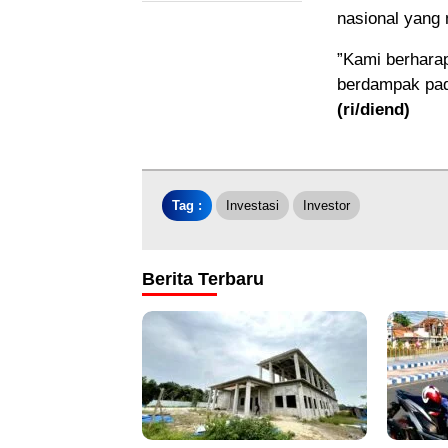
nasional yang
”Kami berhara
berdampak pad
(ri/diend)
Tag :
Investasi
Investor
Berita Terbaru