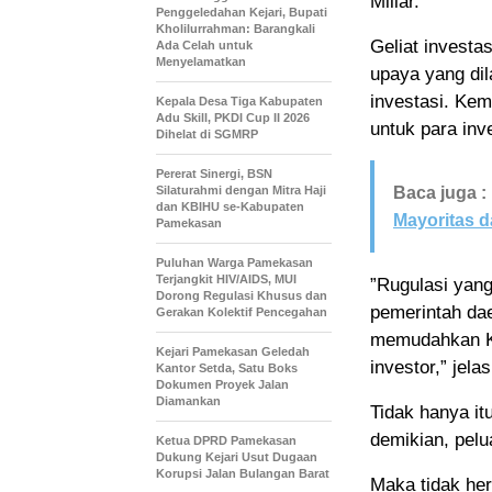
Miliar.
Penggeledahan Kejari, Bupati
Kholilurrahman: Barangkali
Geliat investa
Ada Celah untuk
Menyelamatkan
upaya yang di
investasi. Kem
Kepala Desa Tiga Kabupaten
Adu Skill, PKDI Cup II 2026
untuk para in
Dihelat di SGMRP
Pererat Sinergi, BSN
Silaturahmi dengan Mitra Haji
Baca juga :
dan KBIHU se-Kabupaten
Mayoritas d
Pamekasan
Puluhan Warga Pamekasan
Terjangkit HIV/AIDS, MUI
”Rugulasi yan
Dorong Regulasi Khusus dan
pemerintah dae
Gerakan Kolektif Pencegahan
memudahkan Ka
Kejari Pamekasan Geledah
investor,” jelas
Kantor Setda, Satu Boks
Dokumen Proyek Jalan
Diamankan
Tidak hanya i
demikian, pel
Ketua DPRD Pamekasan
Dukung Kejari Usut Dugaan
Korupsi Jalan Bulangan Barat
Maka tidak her