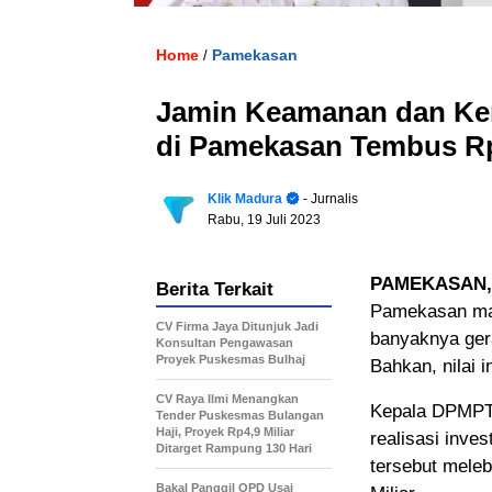
Home
Pamekasan
/
Jamin Keamanan dan Keny
di Pamekasan Tembus Rp 
Klik Madura
- Jurnalis
Rabu, 19 Juli 2023
PAMEKASAN
Berita Terkait
Pamekasan mak
CV Firma Jaya Ditunjuk Jadi
banyaknya gera
Konsultan Pengawasan
Proyek Puskesmas Bulhaj
Bahkan, nilai 
CV Raya Ilmi Menangkan
Kepala DPMPT
Tender Puskesmas Bulangan
Haji, Proyek Rp4,9 Miliar
realisasi inve
Ditarget Rampung 130 Hari
tersebut mele
Bakal Panggil OPD Usai