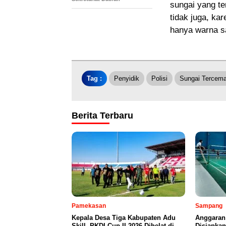
sungai yang te
tidak juga, ka
hanya warna s
Tag :
Penyidik
Polisi
Sungai Tercema
Berita Terbaru
Pamekasan
Sampang
Kepala Desa Tiga Kabupaten Adu
Anggaran
Skill, PKDI Cup II 2026 Dihelat di
Disiapka