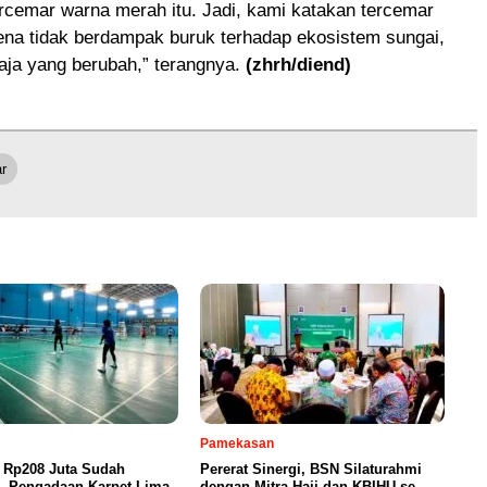
rcemar warna merah itu. Jadi, kami katakan tercemar
rena tidak berdampak buruk terhadap ekosistem sungai,
aja yang berubah,” terangnya.
(zhrh/diend)
r
Pamekasan
 Rp208 Juta Sudah
Pererat Sinergi, BSN Silaturahmi
n, Pengadaan Karpet Lima
dengan Mitra Haji dan KBIHU se-