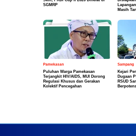
SGMRP
Lapangan
Masih Tan
Pamekasan
Sampang
Puluhan Warga Pamekasan
Kejari Pe
Terjangkit HIV/AIDS, MUI Dorong
Dugaan P
Regulasi Khusus dan Gerakan
RSUD Sam
Kolektif Pencegahan
Berpoten