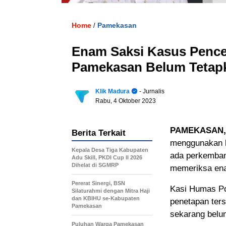
Home
Pamekasan
/
Enam Saksi Kasus Pence
Pamekasan Belum Tetap
Klik Madura
- Jurnalis
Rabu, 4 Oktober 2023
PAMEKASAN,
Berita Terkait
menggunakan b
Kepala Desa Tiga Kabupaten
ada perkemban
Adu Skill, PKDI Cup II 2026
Dihelat di SGMRP
memeriksa ena
Pererat Sinergi, BSN
Kasi Humas Po
Silaturahmi dengan Mitra Haji
dan KBIHU se-Kabupaten
penetapan ter
Pamekasan
sekarang belum
Puluhan Warga Pamekasan