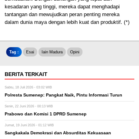
kesadaran yang tinggi, mereka dapat menghadapi
tantangan dan mewujudkan peran penting mereka
dalam dunia maya dengan lebih kuat dan produktif. (*)
Tag :
Esai
Iain Madura
Opini
BERITA TERKAIT
Sabtu, 18 Juli 2026 - 03:02 WIB
Polresta Sumenep: Pangkat Naik, Pintu Informasi Turun
Senin, 22 Juni 2026 - 00:13 WIB
Prabowo dan Komisi 1 DPRD Sumenep
Jumat, 19 Juni 2026 - 01:12 WIB
Sangkakala Demokrasi dan Absurditas Kekuasaan