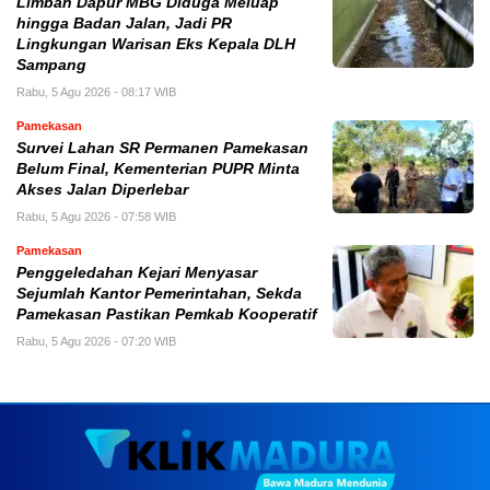
Limbah Dapur MBG Diduga Meluap
hingga Badan Jalan, Jadi PR
Lingkungan Warisan Eks Kepala DLH
Sampang
Rabu, 5 Agu 2026 - 08:17 WIB
Pamekasan
Survei Lahan SR Permanen Pamekasan
Belum Final, Kementerian PUPR Minta
Akses Jalan Diperlebar
Rabu, 5 Agu 2026 - 07:58 WIB
Pamekasan
Penggeledahan Kejari Menyasar
Sejumlah Kantor Pemerintahan, Sekda
Pamekasan Pastikan Pemkab Kooperatif
Rabu, 5 Agu 2026 - 07:20 WIB