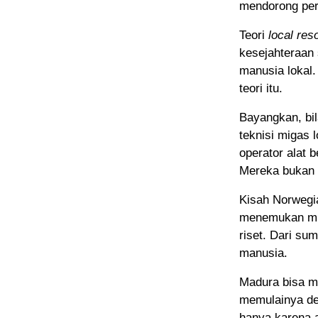
mendorong per
Teori
local re
kesejahteraan 
manusia lokal.
teori itu.
Bayangkan, bil
teknisi migas
operator alat b
Mereka bukan l
Kisah Norwegia
menemukan min
riset. Dari s
manusia.
Madura bisa m
memulainya de
hanya karena 