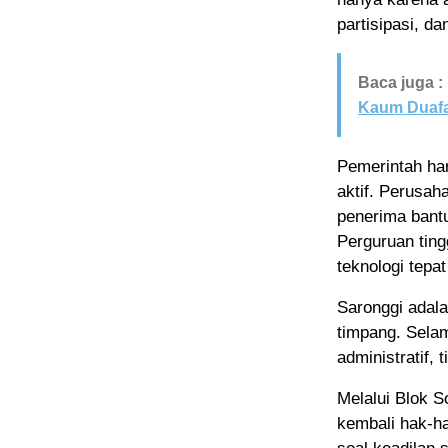
partisipasi, d
Baca juga :
Kaum Duaf
Pemerintah ha
aktif. Perusa
penerima bantu
Perguruan tin
teknologi tepat
Saronggi adal
timpang. Selam
administratif,
Melalui Blok 
kembali hak-h