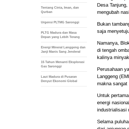
Desa Tanjung,
Tentang Cinta, Iman, dan
mengubah nasi
Qurban
Urgensi PLTMG Saronggi
Bukan tambang
saja menyetuju
PLTG Madura dan Masa
Depan yang Lebih Terang
Namanya, Blok 
Energi Mineral Langgeng dan
di tengah omba
Janji Manis Sang Jenderal
kalinya minya
15 Tahun Menanti Eksplorasi
Gas Saronggi
Perusahaan ya
Langgeng (EML)
Laut Madura di Pusaran
Denyut Ekonomi Global
makna sangat 
Untuk pertama k
energi nasiona
industrialisasi
Selama puluha
dari anjungan 