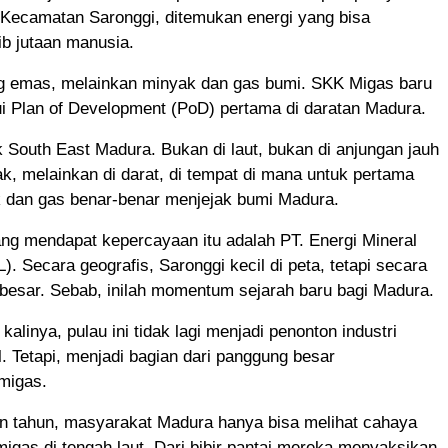
 Kecamatan Saronggi, ditemukan energi yang bisa
b jutaan manusia.
 emas, melainkan minyak dan gas bumi. SKK Migas baru
i Plan of Development (PoD) pertama di daratan Madura.
South East Madura. Bukan di laut, bukan di anjungan jauh
k, melainkan di darat, di tempat di mana untuk pertama
k dan gas benar-benar menjejak bumi Madura.
ng mendapat kepercayaan itu adalah PT. Energi Mineral
. Secara geografis, Saronggi kecil di peta, tetapi secara
besar. Sebab, inilah momentum sejarah baru bagi Madura.
alinya, pulau ini tidak lagi menjadi penonton industri
l. Tetapi, menjadi bagian dari panggung besar
 migas.
n tahun, masyarakat Madura hanya bisa melihat cahaya
migas di tengah laut. Dari bibir pantai mereka menyaksikan