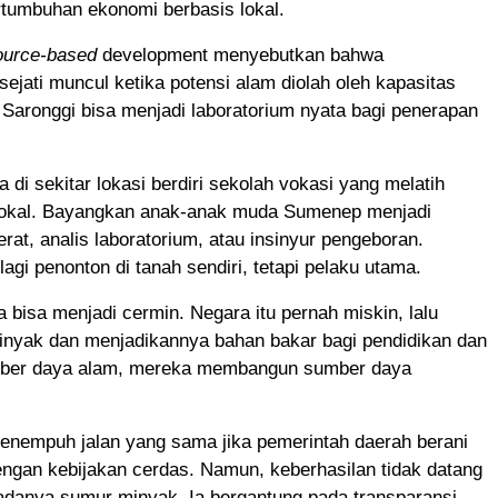
tumbuhan ekonomi berbasis lokal.
source-based
development menyebutkan bahwa
sejati muncul ketika potensi alam diolah oleh kapasitas
 Saronggi bisa menjadi laboratorium nyata bagi penerapan
a di sekitar lokasi berdiri sekolah vokasi yang melatih
 lokal. Bayangkan anak-anak muda Sumenep menjadi
erat, analis laboratorium, atau insinyur pengeboran.
agi penonton di tanah sendiri, tetapi pelaku utama.
 bisa menjadi cermin. Negara itu pernah miskin, lalu
yak dan menjadikannya bahan bakar bagi pendidikan dan
umber daya alam, mereka membangun sumber daya
enempuh jalan yang sama jika pemerintah daerah berani
ngan kebijakan cerdas. Namun, keberhasilan tidak datang
adanya sumur minyak. Ia bergantung pada transparansi,