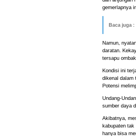
gemerlapnya i
Baca juga :
Namun, nyatan
daratan. Keka
tersapu ombak 
Kondisi ini te
dikenal dalam 
Potensi melimp
Undang-Undan
sumber daya di
Akibatnya, mes
kabupaten tak 
hanya bisa men