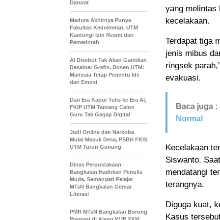
Darurat
yang melintas 
kecelakaan.
Madura Akhirnya Punya
Fakultas Kedokteran, UTM
Kantongi Izin Resmi dari
Terdapat tiga 
Pemerintah
jenis mibus da
AI Disebut Tak Akan Gantikan
ringsek parah
Desainer Grafis, Dosen UTM:
Manusia Tetap Penentu Ide
evakuasi.
dan Emosi
Dari Era Kapur Tulis ke Era AI,
Baca juga :
FKIP UTM Tantang Calon
Guru Tak Gagap Digital
Normal
Judi Online dan Narkoba
Mulai Masuk Desa, PSBH FKIS
Kecelakaan te
UTM Turun Gunung
Siswanto. Saat
Dinas Perpustakaan
mendatangi tem
Bangkalan Hadirkan Penulis
Muda, Semangati Pelajar
terangnya.
MTsN Bangkalan Gemar
Literasi
Diguga kuat, k
PMR MTsN Bangkalan Borong
Kasus tersebut
Prestasi di Ajang WJP XXXI