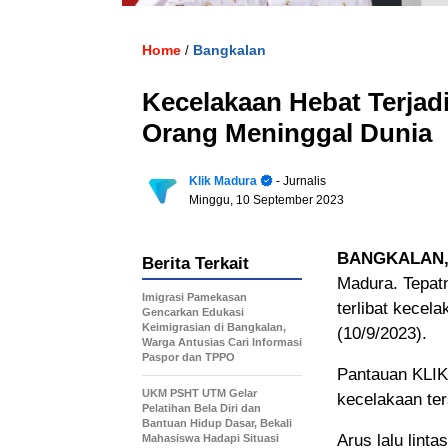
Home
Bangkalan
/
Kecelakaan Hebat Terjad
Orang Meninggal Dunia
Klik Madura
- Jurnalis
Minggu, 10 September 2023
BANGKALAN,
Berita Terkait
Madura. Tepatn
Imigrasi Pamekasan
terlibat kecel
Gencarkan Edukasi
Keimigrasian di Bangkalan,
(10/9/2023).
Warga Antusias Cari Informasi
Paspor dan TPPO
Pantauan KLIK
UKM PSHT UTM Gelar
kecelakaan ter
Pelatihan Bela Diri dan
Bantuan Hidup Dasar, Bekali
Arus lalu linta
Mahasiswa Hadapi Situasi