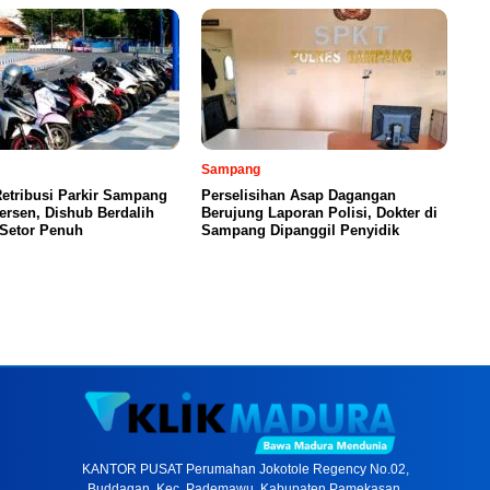
Sampang
etribusi Parkir Sampang
Perselisihan Asap Dagangan
ersen, Dishub Berdalih
Berujung Laporan Polisi, Dokter di
 Setor Penuh
Sampang Dipanggil Penyidik
KANTOR PUSAT Perumahan Jokotole Regency No.02,
Buddagan, Kec. Pademawu, Kabupaten Pamekasan,