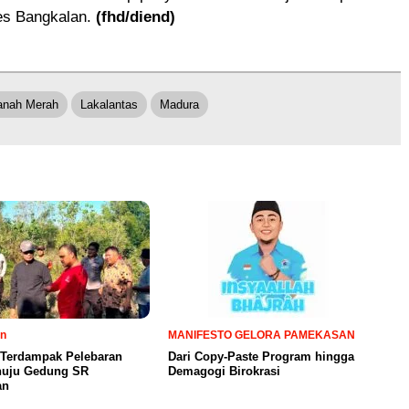
res Bangkalan.
(fhd/diend)
anah Merah
Lakalantas
Madura
n
MANIFESTO GELORA PAMEKASAN
 Terdampak Pelebaran
Dari Copy-Paste Program hingga
nuju Gedung SR
Demagogi Birokrasi
an