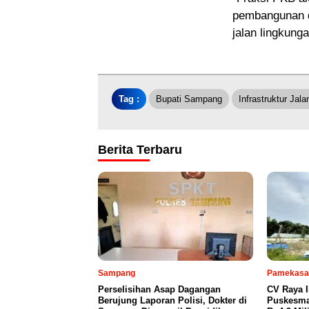
pembangunan da
jalan lingkung
Tag :
Bupati Sampang
Infrastruktur Jala
Berita Terbaru
Sampang
Pamekasa
Perselisihan Asap Dagangan
CV Raya 
Berujung Laporan Polisi, Dokter di
Puskesma