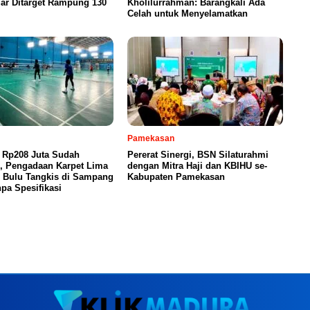
iar Ditarget Rampung 130
Kholilurrahman: Barangkali Ada
Celah untuk Menyelamatkan
Pamekasan
 Rp208 Juta Sudah
Pererat Sinergi, BSN Silaturahmi
n, Pengadaan Karpet Lima
dengan Mitra Haji dan KBIHU se-
 Bulu Tangkis di Sampang
Kabupaten Pamekasan
pa Spesifikasi