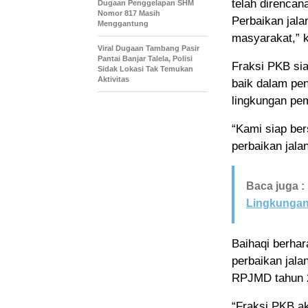
telah direncan
Dugaan Penggelapan SHM
Nomor 817 Masih
Perbaikan jal
Menggantung
masyarakat,” 
Viral Dugaan Tambang Pasir
Pantai Banjar Talela, Polisi
Fraksi PKB si
Sidak Lokasi Tak Temukan
Aktivitas
baik dalam pen
lingkungan pem
“Kami siap ber
perbaikan jala
Baca juga :
Lingkungan
Baihaqi berha
perbaikan jal
RPJMD tahun 
“Fraksi PKB a