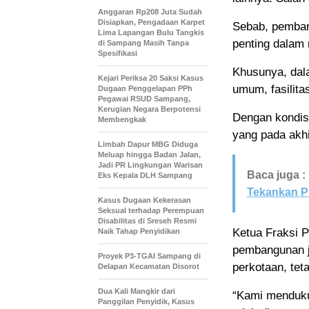
Anggaran Rp208 Juta Sudah
Disiapkan, Pengadaan Karpet
Sebab, pemban
Lima Lapangan Bulu Tangkis
penting dalam
di Sampang Masih Tanpa
Spesifikasi
Khusunya, dal
Kejari Periksa 20 Saksi Kasus
umum, fasilita
Dugaan Penggelapan PPh
Pegawai RSUD Sampang,
Kerugian Negara Berpotensi
Dengan kondisi
Membengkak
yang pada akh
Limbah Dapur MBG Diduga
Meluap hingga Badan Jalan,
Jadi PR Lingkungan Warisan
Baca juga :
Eks Kepala DLH Sampang
Tekankan Pr
Kasus Dugaan Kekerasan
Seksual terhadap Perempuan
Disabilitas di Sreseh Resmi
Ketua Fraksi 
Naik Tahap Penyidikan
pembangunan ja
Proyek P3-TGAI Sampang di
perkotaan, tet
Delapan Kecamatan Disorot
Dua Kali Mangkir dari
“Kami menduku
Panggilan Penyidik, Kasus