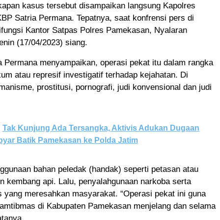
kapan kasus tersebut disampaikan langsung Kapolres
P Satria Permana. Tepatnya, saat konfrensi pers di
ifungsi Kantor Satpas Polres Pamekasan, Nyalaran
nin (17/04/2023) siang.
ia Permana menyampaikan, operasi pekat itu dalam rangka
m atau represif investigatif terhadap kejahatan. Di
manisme, prostitusi, pornografi, judi konvensional dan judi
Tak Kunjung Ada Tersangka, Aktivis Adukan Dugaan
byar Batik Pamekasan ke Polda Jatim
ggunaan bahan peledak (handak) seperti petasan atau
 kembang api. Lalu, penyalahgunaan narkoba serta
 yang meresahkan masyarakat. “Operasi pekat ini guna
 Kamtibmas di Kabupaten Pamekasan menjelang dan selama
tanya.