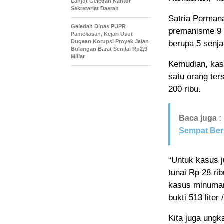
Lanjut Geledah Kantor
Sekretariat Daerah
Satria Permana
Geledah Dinas PUPR
premanisme 9 
Pamekasan, Kejari Usut
Dugaan Korupsi Proyek Jalan
berupa 5 senja
Bulangan Barat Senilai Rp2,9
Miliar
Kemudian, kasu
satu orang ter
200 ribu.
Baca juga :
Sempat Ber
“Untuk kasus j
tunai Rp 28 r
kasus minuman
bukti 513 liter
Kita juga ung