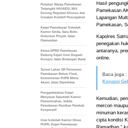
Hasil pengung
Puluhan Warga Pamekasan
Terjangkit HIV/AIDS, MUI
Pamekasan AKB
Dorong Regulasi Khusus dan
Lapangan Mult
Gerakan Kolektif Pencegahan
Pamekasan, Se
Kejari Pamekasan Geledah
Kantor Setda, Satu Boks
Kapolres Satr
Dokumen Proyek Jalan
Diamankan
penegakan huku
antaranya, pre
Ketua DPRD Pamekasan
Dukung Kejari Usut Dugaan
online.
Korupsi Jalan Bulangan Barat
Survei Lahan SR Permanen
Pamekasan Belum Final,
Baca juga :
Kementerian PUPR Minta
Korupsi Ge
Akses Jalan Diperlebar
Penggeledahan Kejari
Menyasar Sejumlah Kantor
Kemudian, pen
Pemerintahan, Sekda
mercon maupun
Pamekasan Pastikan Pemkab
Kooperatif
minuman keras
cipta kondisi
Usai Geledah Kantor Dinas
PUPR, Kejari Pamekasan
Ramadhan,” ka