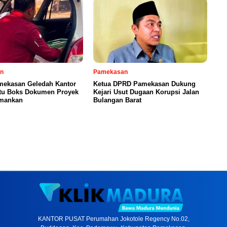
n
Pamekasan
amekasan Geledah Kantor
Ketua DPRD Pamekasan Dukung
atu Boks Dokumen Proyek
Kejari Usut Dugaan Korupsi Jalan
amankan
Bulangan Barat
KANTOR PUSAT Perumahan Jokotole Regency No.02,