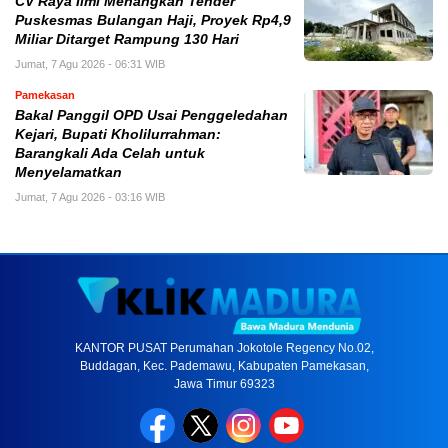
CV Raya Ilmi Menangkan Tender
Puskesmas Bulangan Haji, Proyek Rp4,9
Miliar Ditarget Rampung 130 Hari
Jumat, 7 Agu 2026 - 06:31 WIB
Pamekasan
Bakal Panggil OPD Usai Penggeledahan
Kejari, Bupati Kholilurrahman:
Barangkali Ada Celah untuk
Menyelamatkan
Jumat, 7 Agu 2026 - 03:16 WIB
KANTOR PUSAT Perumahan Jokotole Regency No.02,
Buddagan, Kec. Pademawu, Kabupaten Pamekasan,
Jawa Timur 69323