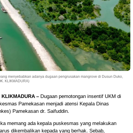
n yang menyebabkan adanya dugaan pengrusakan mangrove di Dusun Duko,
DOK. KLIKMADURA)
 KLIKMADURA –
Dugaan pemotongan insentif UKM di
skesmas Pamekasan menjadi atensi Kepala Dinas
nkes) Pamekasan dr. Saifuddin.
jika memang ada kepala puskesmas yang melakukan
arus dikembalikan kepada yang berhak. Sebab,