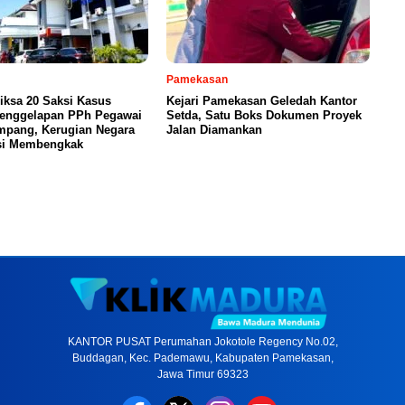
Pamekasan
riksa 20 Saksi Kasus
Kejari Pamekasan Geledah Kantor
enggelapan PPh Pegawai
Setda, Satu Boks Dokumen Proyek
pang, Kerugian Negara
Jalan Diamankan
si Membengkak
KANTOR PUSAT Perumahan Jokotole Regency No.02,
Buddagan, Kec. Pademawu, Kabupaten Pamekasan,
Jawa Timur 69323