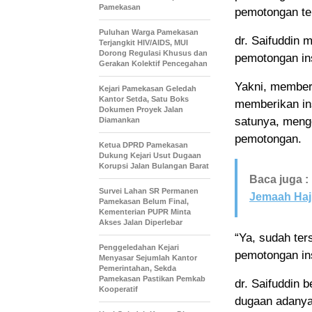
Pamekasan
pemotongan te
Puluhan Warga Pamekasan
dr. Saifuddin
Terjangkit HIV/AIDS, MUI
Dorong Regulasi Khusus dan
pemotongan in
Gerakan Kolektif Pencegahan
Yakni, member
Kejari Pamekasan Geledah
Kantor Setda, Satu Boks
memberikan in
Dokumen Proyek Jalan
satunya, meng
Diamankan
pemotongan.
Ketua DPRD Pamekasan
Dukung Kejari Usut Dugaan
Korupsi Jalan Bulangan Barat
Baca juga :
Survei Lahan SR Permanen
Jemaah Haj
Pamekasan Belum Final,
Kementerian PUPR Minta
Akses Jalan Diperlebar
“Ya, sudah te
Penggeledahan Kejari
pemotongan ins
Menyasar Sejumlah Kantor
Pemerintahan, Sekda
Pamekasan Pastikan Pemkab
dr. Saifuddin 
Kooperatif
dugaan adanya 