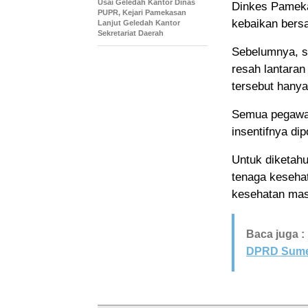
Usai Geledah Kantor Dinas
Dinkes Pameka
PUPR, Kejari Pamekasan
kebaikan bers
Lanjut Geledah Kantor
Sekretariat Daerah
Sebelumnya, s
resah lantaran
tersebut hany
Semua pegawai
insentifnya di
Untuk diketahu
tenaga keseha
kesehatan mas
Baca juga :
DPRD Sumen