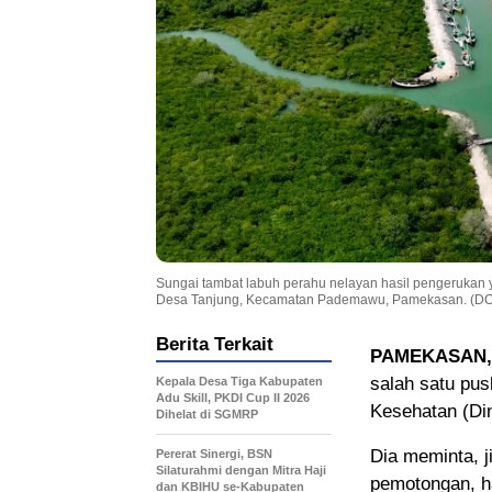
Sungai tambat labuh perahu nelayan hasil pengeruka
Desa Tanjung, Kecamatan Pademawu, Pamekasan. (
Berita Terkait
PAMEKASAN,
salah satu pu
Kepala Desa Tiga Kabupaten
Adu Skill, PKDI Cup II 2026
Kesehatan (Di
Dihelat di SGMRP
Dia meminta, 
Pererat Sinergi, BSN
Silaturahmi dengan Mitra Haji
pemotongan, h
dan KBIHU se-Kabupaten