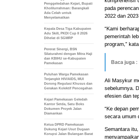
komprehensif 
Penggeledahan Kejari, Bupati
pada perenca
Kholilurrahman: Barangkali
Ada Celah untuk
2022 dan 2023 
Menyelamatkan
“Kami berhara
Kepala Desa Tiga Kabupaten
Adu Skill, PKDI Cup II 2026
pemerintah leb
Dihelat di SGMRP
program,” kata
Pererat Sinergi, BSN
Silaturahmi dengan Mitra Haji
dan KBIHU se-Kabupaten
Baca juga :
Pamekasan
Puluhan Warga Pamekasan
Terjangkit HIV/AIDS, MUI
Ali Masykur m
Dorong Regulasi Khusus dan
sebelumnya. De
Gerakan Kolektif Pencegahan
efesien dan te
Kejari Pamekasan Geledah
Kantor Setda, Satu Boks
“Ke depan pem
Dokumen Proyek Jalan
Diamankan
secara umum d
Ketua DPRD Pamekasan
Semantara itu,
Dukung Kejari Usut Dugaan
Korupsi Jalan Bulangan Barat
menyampaikan 