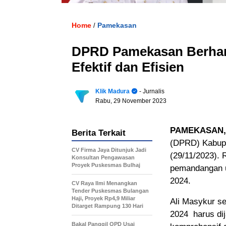
Home
Pamekasan
/
DPRD Pamekasan Berhara
Efektif dan Efisien
Klik Madura
- Jurnalis
Rabu, 29 November 2023
PAMEKASAN,
Berita Terkait
(DPRD) Kabupa
CV Firma Jaya Ditunjuk Jadi
(29/11/2023). 
Konsultan Pengawasan
Proyek Puskesmas Bulhaj
pemandangan u
2024.
CV Raya Ilmi Menangkan
Tender Puskesmas Bulangan
Haji, Proyek Rp4,9 Miliar
Ali Masykur s
Ditarget Rampung 130 Hari
2024 harus di
Bakal Panggil OPD Usai