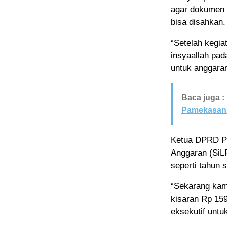
agar dokumen 
bisa disahkan.
“Setelah kegia
insyaallah pa
untuk anggaran
Baca juga :
Pamekasan 
Ketua DPRD Pa
Anggaran (SiLPA
seperti tahun
“Sekarang kami
kisaran Rp 159
eksekutif untu