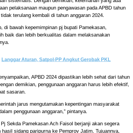
dan sistematis. Dengan demikian, kelemahan yang ada
naan pelaksanaan maupun pengawasan pada APBD tahun
tidak terulang kembali di tahun anggaran 2024.
p, di bawah kepemimpinan pj bupati Pamekasan,
ih baik dan lebih berkualitas dalam melaksanakan
nya.
Langgar Aturan, Satpol-PP Angkut Gerobak PKL
enyampaikan, APBD 2024 dipastikan lebih sehat dari tahun
ngan demikian, penggunaan anggaran harus lebih efektif,
pat sasaran.
erintah jarus mengutamakan kepentingan masyarakat
alam penggunaan anggaran,” pintanya.
 Pj Sekda Pamekasan Ach Faisol berjanji akan segera
hasil sidang paripurna ke Pemprov Jatim. Tujuannya,