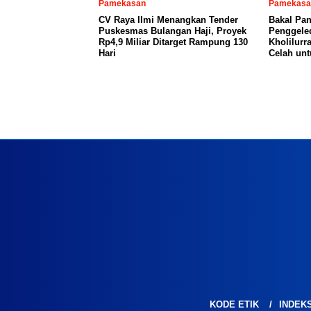
Pamekasan
Pamekasa
CV Raya Ilmi Menangkan Tender
Bakal Pan
Puskesmas Bulangan Haji, Proyek
Penggeled
Rp4,9 Miliar Ditarget Rampung 130
Kholilurr
Hari
Celah un
KODE ETIK
INDEK