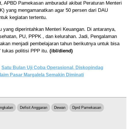
ut, APBD Pamekasan amburadul akibat Peraturan Menteri
) yang mengamanatkan agar 50 persen dari DAU
ntuk kegiatan tertentu.
 yang diperintahkan Menteri Keuangan. Di antaranya,
esehatan, PU, PPPK , dan kelurahan. Jadi, Pengalaman
akan menjadi pembelajaran tahun berikutnya untuk bisa
” tukas politisi PPP itu.
(ibl/diend)
Satu Bulan Uji Coba Operasional, Diskopindag
aim Pasar Margalela Semakin Diminati
ngkalan
Defisit Anggaran
Dewan
Dprd Pamekasan