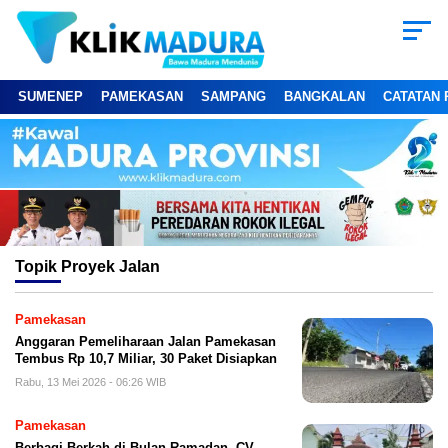
SUMENEP
PAMEKASAN
SAMPANG
BANGKALAN
CATATAN 
Topik
Proyek Jalan
Pamekasan
Anggaran Pemeliharaan Jalan Pamekasan
Tembus Rp 10,7 Miliar, 30 Paket Disiapkan
Rabu, 13 Mei 2026 - 06:26 WIB
Pamekasan
Berbagi Berkah di Bulan Ramadan, CV