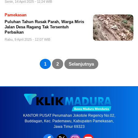
Senin, 14 April 2025 - 11:24 WIB
Pamekasan
Puluhan Tahun Rusak Parah, Warga Miris
Jalan Desa Ragang Tak Tersentuh
Perbaikan
Rabu, 9 April 2025 - 12:07 WIB
Paginasi
pos
1
2
Selanjutnya
KANTOR PUSAT Perumahan Jokotole Regency No.02,
Buddagan, Kec. Pademawu, Kabupaten Pamekasan,
Jawa Timur 69323