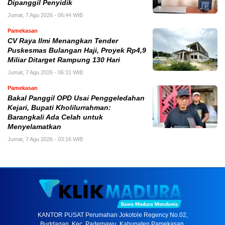
Dipanggil Penyidik
Jumat, 7 Agu 2026 - 06:44 WIB
Pamekasan
CV Raya Ilmi Menangkan Tender
Puskesmas Bulangan Haji, Proyek Rp4,9
Miliar Ditarget Rampung 130 Hari
Jumat, 7 Agu 2026 - 06:31 WIB
Pamekasan
Bakal Panggil OPD Usai Penggeledahan
Kejari, Bupati Kholilurrahman:
Barangkali Ada Celah untuk
Menyelamatkan
Jumat, 7 Agu 2026 - 03:16 WIB
KANTOR PUSAT Perumahan Jokotole Regency No.02,
Buddagan, Kec. Pademawu, Kabupaten Pamekasan,