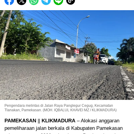
Pengendara melintas di Jalan Raya Panglegur Cegug, Kecamatan
Tlanakan, Pamekasan. (MOH. IQBALUL KHAVEI MZ / KLIKMADURA)
PAMEKASAN
||
KLIKMADURA
– Alokasi anggaran
pemeliharaan jalan berkala di Kabupaten Pamekasan