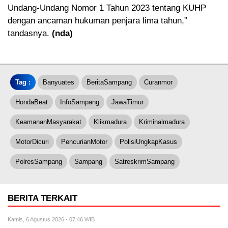
Undang-Undang Nomor 1 Tahun 2023 tentang KUHP
dengan ancaman hukuman penjara lima tahun,”
tandasnya.
(nda)
Tag :
Banyuates
BeritaSampang
Curanmor
HondaBeat
InfoSampang
JawaTimur
KeamananMasyarakat
Klikmadura
Kriminalmadura
MotorDicuri
PencurianMotor
PolisiUngkapKasus
PolresSampang
Sampang
SatreskrimSampang
BERITA TERKAIT
Kamis, 6 Agustus 2026 - 07:46 WIB